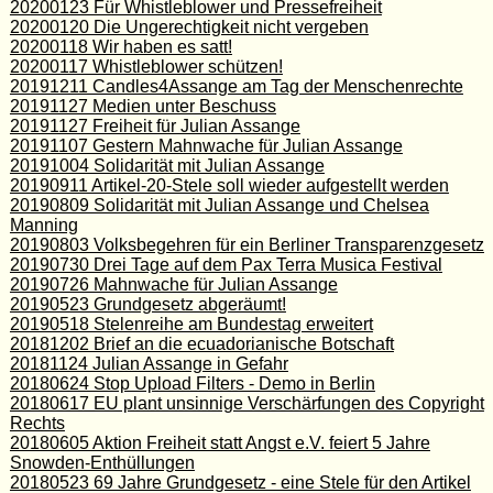
20200123 Für Whistleblower und Pressefreiheit
20200120 Die Ungerechtigkeit nicht vergeben
20200118 Wir haben es satt!
20200117 Whistleblower schützen!
20191211 Candles4Assange am Tag der Menschenrechte
20191127 Medien unter Beschuss
20191127 Freiheit für Julian Assange
20191107 Gestern Mahnwache für Julian Assange
20191004 Solidarität mit Julian Assange
20190911 Artikel-20-Stele soll wieder aufgestellt werden
20190809 Solidarität mit Julian Assange und Chelsea
Manning
20190803 Volksbegehren für ein Berliner Transparenzgesetz
20190730 Drei Tage auf dem Pax Terra Musica Festival
20190726 Mahnwache für Julian Assange
20190523 Grundgesetz abgeräumt!
20190518 Stelenreihe am Bundestag erweitert
20181202 Brief an die ecuadorianische Botschaft
20181124 Julian Assange in Gefahr
20180624 Stop Upload Filters - Demo in Berlin
20180617 EU plant unsinnige Verschärfungen des Copyright
Rechts
20180605 Aktion Freiheit statt Angst e.V. feiert 5 Jahre
Snowden-Enthüllungen
20180523 69 Jahre Grundgesetz - eine Stele für den Artikel