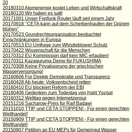
20
20180310 Atomenergie kostet Leben und Wirtschaftskraft
20180120 Wir haben es satt!
20171001 Unser Freifunk Router läuft seit einem Jahr
20170918 "CETA kann auf dem Scherbenhaufen der Grünen
blühen"
20170523 Grundrechtsorganisation beobachtet
Einschränkungen in Europa
20170513 EU Umfrage zum Whistleblower Schutz
20170422 Wissenschaft für die Menschen
20170312 EU Kommission darf kein MIC erlauben!
20170311 Kazaguruma Demo für FUKUSHIMA
20170308 Keine Privatisierung der griechischen
Wasserversorgung!
20160606 Für Direkte Demokratie und Transparenz
20160428 Ab heute: Volksentscheid retten
20160410 EU blockiert Reform der EBI
20160406 Gedenken zum Todestag von Halit Yozgat
20160312 Welttag gegen Internetzensur
20151216 Sacharow-Preis für Raif Badawi
20151010 TTIP und CETA STOPPEN! - Für einen gerechten
Welthandel!
20150909 TTIP und CETA STOPPEN! - Für einen gerechten
Welthandel!
20150907 Petition an EU MEPs für Gemeingut Wasser