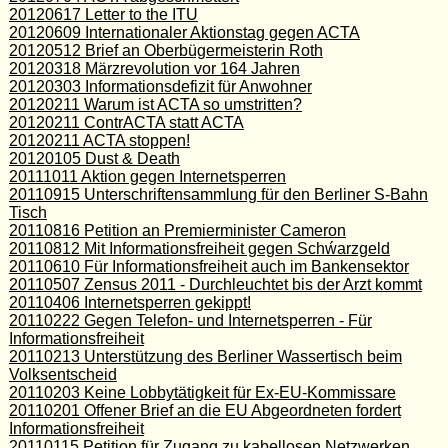
20120617 Letter to the ITU
20120609 Internationaler Aktionstag gegen ACTA
20120512 Brief an Oberbügermeisterin Roth
20120318 Märzrevolution vor 164 Jahren
20120303 Informationsdefizit für Anwohner
20120211 Warum ist ACTA so umstritten?
20120211 ContrACTA statt ACTA
20120211 ACTA stoppen!
20120105 Dust & Death
20111011 Aktion gegen Internetsperren
20110915 Unterschriftensammlung für den Berliner S-Bahn
Tisch
20110816 Petition an Premierminister Cameron
20110812 Mit Informationsfreiheit gegen Schẃarzgeld
20110610 Für Informationsfreiheit auch im Bankensektor
20110507 Zensus 2011 - Durchleuchtet bis der Arzt kommt
20110406 Internetsperren gekippt!
20110222 Gegen Telefon- und Internetsperren - Für
Informationsfreiheit
20110213 Unterstützung des Berliner Wassertisch beim
Volksentscheid
20110203 Keine Lobbytätigkeit für Ex-EU-Kommissare
20110201 Offener Brief an die EU Abgeordneten fordert
Informationsfreiheit
20110115 Petition für Zugang zu kabellosen Netzwerken