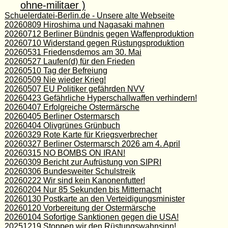
ohne-militaer )
Schuelerdatei-Berlin.de - Unsere alte Webseite
20260809 Hiroshima und Nagasaki mahnen
20260712 Berliner Bündnis gegen Waffenproduktion
20260710 Widerstand gegen Rüstungsproduktion
20260531 Friedensdemos am 30. Mai
20260527 Laufen(d) für den Frieden
20260510 Tag der Befreiung
20260509 Nie wieder Krieg!
20260507 EU Politiker gefährden NVV
20260423 Gefährliche Hyperschallwaffen verhindern!
20260407 Erfolgreiche Ostermärsche
20260405 Berliner Ostermarsch
20260404 Olivgrünes Grünbuch
20260329 Rote Karte für Kriegsverbrecher
20260327 Berliner Ostermarsch 2026 am 4. April
20260315 NO BOMBS ON IRAN!
20260309 Bericht zur Aufrüstung von SIPRI
20260306 Bundesweiter Schulstreik
20260222 Wir sind kein Kanonenfutter!
20260204 Nur 85 Sekunden bis Mitternacht
20260130 Postkarte an den Verteidigungsminister
20260120 Vorbereitung der Ostermärsche
20260104 Sofortige Sanktionen gegen die USA!
20251219 Stoppen wir den Rüstungswahnsinn!