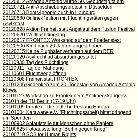
20120812 Amadeu Antonio würde 50. Geburtstag feiern
20120721 Anti-Abschiebungsprotest in Düsseldorf
20120713 Boats4people auch in Hamburg
20120630 Online-Petition mit Flüchtlingsräten gegen
Asylknast
20120628 Aktion Freiheit statt Angst auf dem Fusion Festival
20120620 Weltflüchtlingstag
20120617 FRONTEX Workshop auf dem Friedensfest
20120506 Kind nach 20 Jahren abgeschoben
20120215 Keine Flughafenverfahren auf dem BER
20120120 Asylrecht ad absurdum gestaltet
20110930 Tag des Flüchtlings
20110911 Tag der Mahnung
20110601 Fluchtwege öffnen
20110308 Freiheit statt FRONTEX
20101206 Gedenken zum 20. Todestag von Amadeu Antonio
Kiowa
20101127 Workshop zu Frontex beim Antikriegskongress
2010 in der TU Berlin (17-19 Uhr)
20101109 Frontex - Die tödliche Festung Europa
20101004 Karawane e.V. (Flüchtlingsarbeit) bittet dringend
um Spenden
20100902 Anlaufstelle für Menschen ohne Papiere
20100825 Fotoausstellung "Berlin gegen Krieg"
20100719 SOS for Human Rights