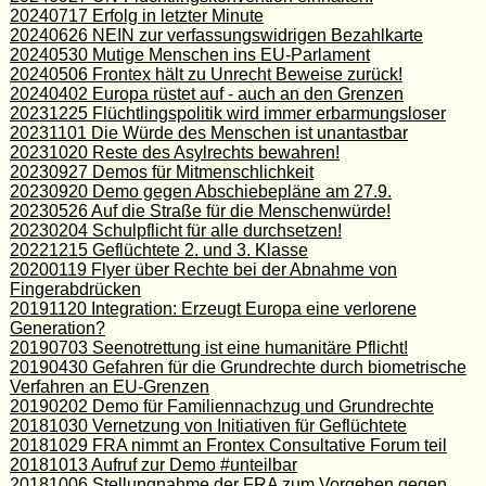
20240717 Erfolg in letzter Minute
20240626 NEIN zur verfassungswidrigen Bezahlkarte
20240530 Mutige Menschen ins EU-Parlament
20240506 Frontex hält zu Unrecht Beweise zurück!
20240402 Europa rüstet auf - auch an den Grenzen
20231225 Flüchtlingspolitik wird immer erbarmungsloser
20231101 Die Würde des Menschen ist unantastbar
20231020 Reste des Asylrechts bewahren!
20230927 Demos für Mitmenschlichkeit
20230920 Demo gegen Abschiebepläne am 27.9.
20230526 Auf die Straße für die Menschenwürde!
20230204 Schulpflicht für alle durchsetzen!
20221215 Geflüchtete 2. und 3. Klasse
20200119 Flyer über Rechte bei der Abnahme von
Fingerabdrücken
20191120 Integration: Erzeugt Europa eine verlorene
Generation?
20190703 Seenotrettung ist eine humanitäre Pflicht!
20190430 Gefahren für die Grundrechte durch biometrische
Verfahren an EU-Grenzen
20190202 Demo für Familiennachzug und Grundrechte
20181030 Vernetzung von Initiativen für Geflüchtete
20181029 FRA nimmt an Frontex Consultative Forum teil
20181013 Aufruf zur Demo #unteilbar
20181006 Stellungnahme der FRA zum Vorgehen gegen