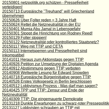
20150801 netzpolitik.org schützen - Pressefreiheit
verteidigen!
20150713 Europäische "Treuhand" will Griechenland
übernehmen
20150626 Über Folter reden = 3 Jahre Haft
20150624 Rettet die Netzneutralität in der EU
20150401 Mumia Abu Jamal in Lebensgefahr
20150301 Stoppt die Hinrichtung von Rodney Reed!
20150129 Folter stoppen!
20150122 Netzneutralität oder kontrolliertes Staatsnetz?
20150117 Weg mit TTIP und CETA
20150113 Internetsperren und Pressefreiheit sind
inkompatibel
20141011 Heraus zum Aktionstags gegen TTIP
20140926 Petition zur Umsetzung der Digitalen Agenda
20140912 Abstiimmung gegen TTIP verboten
20140908 Weltweite Lesung für Edward Snowden
20140718 Europäische Bürgerinitiative gegen TTIP
20140526 Erstes Volksgesetz in Berlin beschlossen
20140512 Lobbyismus-Prozess - Was darf man sagen?
20140425 TPP und TTIP: Zensur und Ende der
Netzneutralität
20140309 TTIP: Die eingemauerte Demokratie
20131218 Dunkle Erwartungen zu schwarz-roter Pressepolitik
20131127 Lobbyisten schrauben an TTIP mit