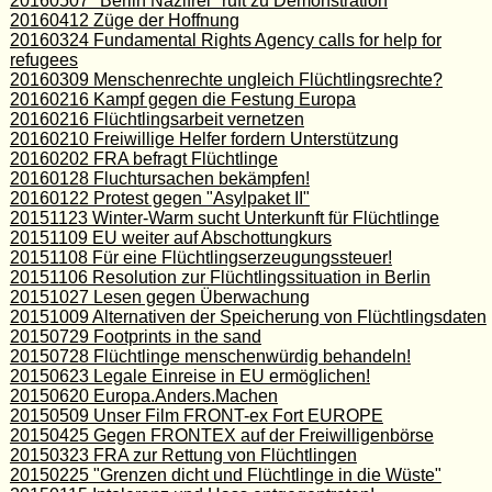
20160507 "Berlin Nazifrei" ruft zu Demonstration
20160412 Züge der Hoffnung
20160324 Fundamental Rights Agency calls for help for
refugees
20160309 Menschenrechte ungleich Flüchtlingsrechte?
20160216 Kampf gegen die Festung Europa
20160216 Flüchtlingsarbeit vernetzen
20160210 Freiwillige Helfer fordern Unterstützung
20160202 FRA befragt Flüchtlinge
20160128 Fluchtursachen bekämpfen!
20160122 Protest gegen "Asylpaket II"
20151123 Winter-Warm sucht Unterkunft für Flüchtlinge
20151109 EU weiter auf Abschottungkurs
20151108 Für eine Flüchtlingserzeugungssteuer!
20151106 Resolution zur Flüchtlingssituation in Berlin
20151027 Lesen gegen Überwachung
20151009 Alternativen der Speicherung von Flüchtlingsdaten
20150729 Footprints in the sand
20150728 Flüchtlinge menschenwürdig behandeln!
20150623 Legale Einreise in EU ermöglichen!
20150620 Europa.Anders.Machen
20150509 Unser Film FRONT-ex Fort EUROPE
20150425 Gegen FRONTEX auf der Freiwilligenbörse
20150323 FRA zur Rettung von Flüchtlingen
20150225 "Grenzen dicht und Flüchtlinge in die Wüste"