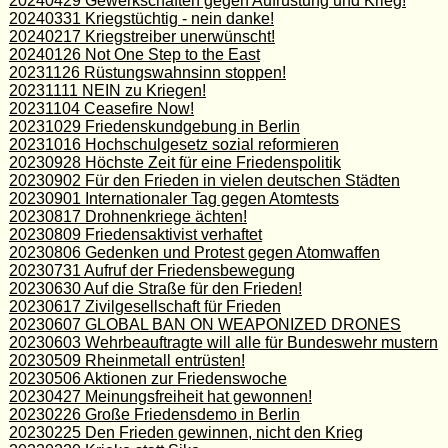
20240429 Gewerkschaften gegen Aufrüstung und Krieg!
20240331 Kriegstüchtig - nein danke!
20240217 Kriegstreiber unerwünscht!
20240126 Not One Step to the East
20231126 Rüstungswahnsinn stoppen!
20231111 NEIN zu Kriegen!
20231104 Ceasefire Now!
20231029 Friedenskundgebung in Berlin
20231016 Hochschulgesetz sozial reformieren
20230928 Höchste Zeit für eine Friedenspolitik
20230902 Für den Frieden in vielen deutschen Städten
20230901 Internationaler Tag gegen Atomtests
20230817 Drohnenkriege ächten!
20230809 Friedensaktivist verhaftet
20230806 Gedenken und Protest gegen Atomwaffen
20230731 Aufruf der Friedensbewegung
20230630 Auf die Straße für den Frieden!
20230617 Zivilgesellschaft für Frieden
20230607 GLOBAL BAN ON WEAPONIZED DRONES
20230603 Wehrbeauftragte will alle für Bundeswehr mustern
20230509 Rheinmetall entrüsten!
20230506 Aktionen zur Friedenswoche
20230427 Meinungsfreiheit hat gewonnen!
20230226 Große Friedensdemo in Berlin
20230225 Den Frieden gewinnen, nicht den Krieg