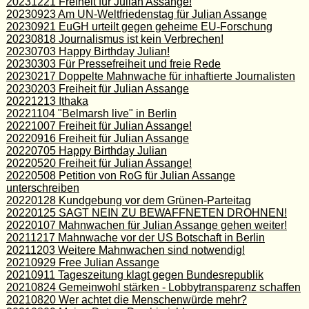
20231221 Freiheit für Julian Assange!
20230923 Am UN-Weltfriedenstag für Julian Assange
20230921 EuGH urteilt gegen geheime EU-Forschung
20230818 Journalismus ist kein Verbrechen!
20230703 Happy Birthday Julian!
20230303 Für Pressefreiheit und freie Rede
20230217 Doppelte Mahnwache für inhaftierte Journalisten
20230203 Freiheit für Julian Assange
20221213 Ithaka
20221104 "Belmarsh live" in Berlin
20221007 Freiheit für Julian Assange!
20220916 Freiheit für Julian Assange
20220705 Happy Birthday Julian
20220520 Freiheit für Julian Assange!
20220508 Petition von RoG für Julian Assange
unterschreiben
20220128 Kundgebung vor dem Grünen-Parteitag
20220125 SAGT NEIN ZU BEWAFFNETEN DROHNEN!
20220107 Mahnwachen für Julian Assange gehen weiter!
20211217 Mahnwache vor der US Botschaft in Berlin
20211203 Weitere Mahnwachen sind notwendig!
20210929 Free Julian Assange
20210911 Tageszeitung klagt gegen Bundesrepublik
20210824 Gemeinwohl stärken - Lobbytransparenz schaffen
20210820 Wer achtet die Menschenwürde mehr?