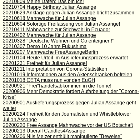
20210809 Meine Daten: Das bin ich!
20210704 Happy Birthday Julian Assange
20210629 Anklage gegen Julian Assange bricht zusammen
20210618 Mahnwache für Julian Assange
20210604 Sofortige Freilassung von Julian Assange!
20210411 Mahnwache zur Stichwahl in Ecuador
20210402 Mahnwache für Julian Assange
20210328 "Deutsche Wohnen und Co enteignen!"
20210307 Demo 10 Jahre Fukushima
20210207 Mahnwache FreeAssangeBerlin
20210104 Heute Urteil im Auslieferungsprozess erwartet
20201231 Freiheit für Julian Assange!
20201211 Interpretation von Corona-Statistiken
20201019 Informationen aus den Aktenschränken befreien
20201018 CETA muss nun vor den EuGH
20200921 "Frei"handelsabkommen in die Tonne!
20200906 Mehr Demokratie fordert Aufarbeitung der "Corona-
Krise"
20200901 Auslieferungsprozess gegen Julian Assange geht
weiter
20200224 Freiheit für den Journalisten und Whistleblower
Julian Assange
20200220 Free Assange Mahnwache vor der US Botschaft
20200213 Überall Candles4Assange
20200206 Nils Melzer enthüllt manipulierte "Beweise"