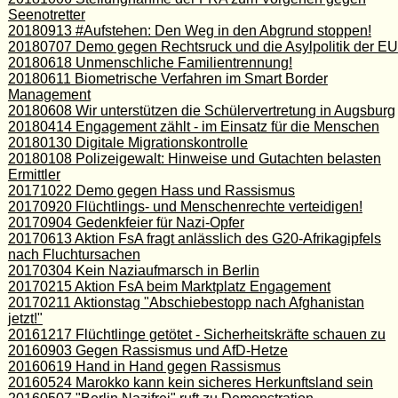
Seenotretter
20180913 #Aufstehen: Den Weg in den Abgrund stoppen!
20180707 Demo gegen Rechtsruck und die Asylpolitik der EU
20180618 Unmenschliche Familientrennung!
20180611 Biometrische Verfahren im Smart Border
Management
20180608 Wir unterstützen die Schülervertretung in Augsburg
20180414 Engagement zählt - im Einsatz für die Menschen
20180130 Digitale Migrationskontrolle
20180108 Polizeigewalt: Hinweise und Gutachten belasten
Ermittler
20171022 Demo gegen Hass und Rassismus
20170920 Flüchtlings- und Menschenrechte verteidigen!
20170904 Gedenkfeier für Nazi-Opfer
20170613 Aktion FsA fragt anlässlich des G20-Afrikagipfels
nach Fluchtursachen
20170304 Kein Naziaufmarsch in Berlin
20170215 Aktion FsA beim Marktplatz Engagement
20170211 Aktionstag "Abschiebestopp nach Afghanistan
jetzt!"
20161217 Flüchtlinge getötet - Sicherheitskräfte schauen zu
20160903 Gegen Rassismus und AfD-Hetze
20160619 Hand in Hand gegen Rassismus
20160524 Marokko kann kein sicheres Herkunftsland sein