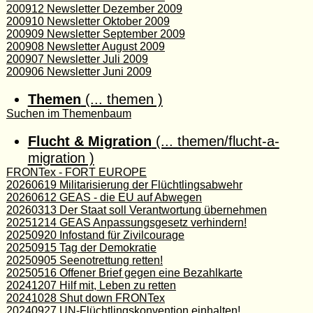
200912 Newsletter Dezember 2009
200910 Newsletter Oktober 2009
200909 Newsletter September 2009
200908 Newsletter August 2009
200907 Newsletter Juli 2009
200906 Newsletter Juni 2009
Themen
(... themen )
Suchen im Themenbaum
Flucht & Migration
(... themen/flucht-a-
migration )
FRONTex - FORT EUROPE
20260619 Militarisierung der Flüchtlingsabwehr
20260612 GEAS - die EU auf Abwegen
20260313 Der Staat soll Verantwortung übernehmen
20251214 GEAS Anpassungsgesetz verhindern!
20250920 Infostand für Zivilcourage
20250915 Tag der Demokratie
20250905 Seenotrettung retten!
20250516 Offener Brief gegen eine Bezahlkarte
20241207 Hilf mit, Leben zu retten
20241028 Shut down FRONTex
20240927 UN-Flüchtlingskonvention einhalten!