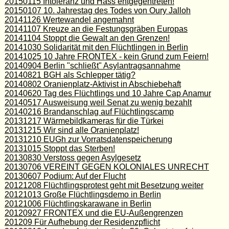
20150115 Intoleranz und Hass entgegentreten!
20150107 10. Jahrestag des Todes von Oury Jalloh
20141126 Wertewandel angemahnt
20141107 Kreuze an die Festungsgräben Europas
20141104 Stoppt die Gewalt an den Grenzen!
20141030 Solidarität mit den Flüchtlingen in Berlin
20141025 10 Jahre FRONTEX - kein Grund zum Feiern!
20140904 Berlin "schließt" Asylantragsannahme
20140821 BGH als Schlepper tätig?
20140802 Oranienplatz-Aktivist in Abschiebehaft
20140620 Tag des Flüchtlings und 10 Jahre Cap Anamur
20140517 Ausweisung weil Senat zu wenig bezahlt
20140216 Brandanschlag auf Flüchtlingscamp
20131217 Wärmebildkameras für die Türkei
20131215 Wir sind alle Oranienplatz!
20131210 EUGh zur Vorratsdatenspeicherung
20131015 Stoppt das Sterben!
20130830 Verstoss gegen Asylgesetz
20130706 VEREINT GEGEN KOLONIALES UNRECHT
20130607 Podium: Auf der Flucht
20121208 Flüchtlingsprotest geht mit Besetzung weiter
20121013 Große Flüchtlingsdemo in Berlin
20121006 Flüchtlingskarawane in Berlin
20120927 FRONTEX und die EU-Außengrenzen
201209 Für Aufhebung der Residenzpflicht