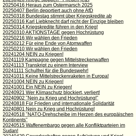
20250416 Heraus zum Ostermarsch 2025
20250407 Berlin deportiert auch ohne AfD
20250318 Bundestag stimmt über Kriegskredite ab
20250316 Karl Liebknecht darf nicht der Einzige bleiben
20250314 Kriegskredite führen in den Krieg!
20250310 AKTIONSTAGE gegen Hochrüstung
20250216 Wir wählen den Frieden
20250212 Für eine Ende von Atomwaffen
20250210 Wir wählen den Frieden
20241204 NEIN zu Kriegen!
20241119 Kampagne gegen Mittelstreckenwaffen
20241113 Transkript zu einem Interview
20241111 Schulfrei für die Bundeswehr!
20241011 Keine Mittelstreckenraketen in Europa!
20241004 NEIN zu Kriegen!
20241001 Ein NEIN zu Kriegen!
20240921 Wer Klimaschutz blockiert, verliert!
20240902 "Nein zu Krieg und Hochrüstung!"
20240818 Für Frieden und internationale Solidarität
20240801 Nein zu Krieg und Hochrüstung!
20240518 "NATO-Drehscheibe im Herzen des europäischen
Kontinents"
20240515 Waffenembargo gegen alle Konfliktparteien im
Sudan!