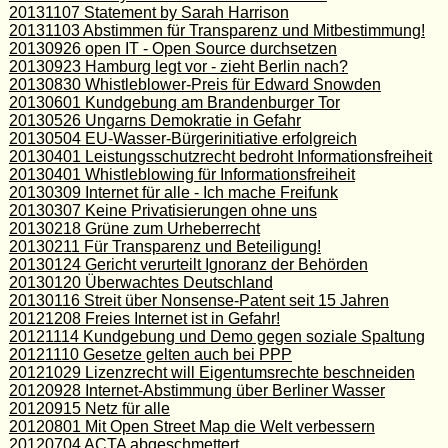
20131107 Statement by Sarah Harrison
20131103 Abstimmen für Transparenz und Mitbestimmung!
20130926 open IT - Open Source durchsetzen
20130923 Hamburg legt vor - zieht Berlin nach?
20130830 Whistleblower-Preis für Edward Snowden
20130601 Kundgebung am Brandenburger Tor
20130526 Ungarns Demokratie in Gefahr
20130504 EU-Wasser-Bürgerinitiative erfolgreich
20130401 Leistungsschutzrecht bedroht Informationsfreiheit
20130401 Whistleblowing für Informationsfreiheit
20130309 Internet für alle - Ich mache Freifunk
20130307 Keine Privatisierungen ohne uns
20130218 Grüne zum Urheberrecht
20130211 Für Transparenz und Beteiligung!
20130124 Gericht verurteilt Ignoranz der Behörden
20130120 Überwachtes Deutschland
20130116 Streit über Nonsense-Patent seit 15 Jahren
20121208 Freies Internet ist in Gefahr!
20121114 Kundgebung und Demo gegen soziale Spaltung
20121110 Gesetze gelten auch bei PPP
20121029 Lizenzrecht will Eigentumsrechte beschneiden
20120928 Internet-Abstimmung über Berliner Wasser
20120915 Netz für alle
20120801 Mit Open Street Map die Welt verbessern
20120704 ACTA abgeschmettert