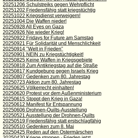
20251206 Schulstreiks gegen Wehrpflicht
20251202 Friedensfähig statt kriegstüchtig
20251022 Kriegsdienst verweigern!
20251004 Die Waffen nieder!
20250928 All Eyes on Gaza
20250926 Nie wieder Krieg!
20250922 Fridays for Future am Samstag
20250921 Für Solidarität und Menschlichkeit
20250914 "Welt in Frieden"
20250901 NEIN zu Kriegstüchtigkeit!
20250825 Keine Waffen in Kriegsgebiete
20250818 Zum Antikriegstag auf die Straße
20250817 Kundgebung gegen Israels Krieg
20250807 Gedenken zum 80. Jahrestag
20250723 Aktion zum 80. Jahrestag
20250625 Völkerrecht einhalten!
20250620 Protest vor dem Außenministerium
20250615 Stoppt den Krieg in Gaza!
20250612 Manifest für Entspannung
20250606 Drohnen-Quilts-Ausstellung
20250521 Ausstellung der Drohnen-Quilts
20250519 Friedensfähig statt erstschlagfähig
20250510 Gedenken zum 8. Mai
20250425 Reden auf den Ostermärschen
20250420 Kriege stoppen - Frieden jetzt