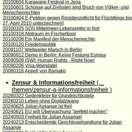
20100604 Karawane Festival in Jena
20100601 Schüsse auf Zivilisten sind Bruch von Völker- und
Menschenrechten
20100404 E-Petition gegen Residenzpflicht für Flüchtlinge bis
27. April 2010 unterzeichnen!
20100325 SOS Mittelmeer-Lebensretter in Not
20100318 Alptraum im Fischerboot
20100208 Ein Manifest der Menschenrechte
20100120 Friedenspolitik
20091107 Weltweiter Marsch in Berlin
20090912 Demo in Berlin: Keine Festung Europa
20090508 ISWI: Human Rights - Right Now!
20090206 Visa-Warndatei
20080316 Appell von Bamako
Zensur & Informationsfreiheit
(...
themen/zensur-a-informationsfreiheit )
20260322 Gedenkfeier für Grundrechtsstele
20260210 Leben ohne Digitalzwang
20240625 Julian Assange ist frei!
20240621 EU will Überwachung "perfekt machen"
20240503 Freiheit für Julian Assange!
20240213 Entscheidende Gerichtsverhandlung für Julian
Assange