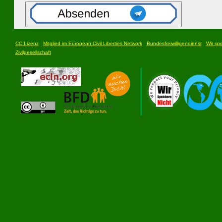
CC Lizenz
Mitglied im European Civil Liberties Network
Bundesfreiwilligendienst
Wir spe
Zivilgesellschaft