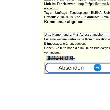
Link im Tor-Netzwerk:
http://a6pdp5vmmw4z
elena.htm
Tags:
#
Umfrage
#
Tagesspiegel
#
ELENA
#
Ueb
Erstellt:
2010-01-18 08:26:22
Aufrufe:
12794
Kommentar abgeben
Für eine weitere vertrauliche Kommunikation 
Bitmessage, o.ä. anzugeben.
Geben Sie bitte noch die im linken Bild darg
verhindern.