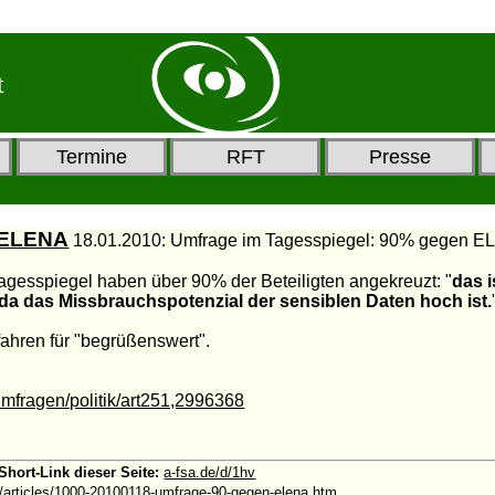
t
Termine
RFT
Presse
 ELENA
18.01.2010: Umfrage im Tagesspiegel: 90% gegen 
agesspiegel haben über 90% der Beteiligten angekreuzt: "
das i
da das Missbrauchspotenzial der sensiblen Daten hoch ist.
hren für "begrüßenswert".
mfragen/politik/art251,2996368
Short-Link dieser Seite:
a-fsa.de/d/1hv
e/articles/1000-20100118-umfrage-90-gegen-elena.htm