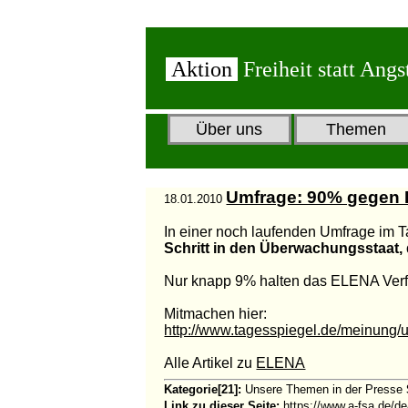
Aktion
Freiheit statt Angs
Über uns
Themen
Umfrage: 90% gegen
18.01.2010
In einer noch laufenden
Umfrage im T
Schritt in den Überwachungsstaat, 
Nur knapp 9% halten das ELENA Verfa
Mitmachen hier:
http://www.tagesspiegel.de/meinung/u
Alle Artikel zu
ELENA
Kategorie[21]:
Unsere Themen in der Presse
Link zu dieser Seite:
https://www.a-fsa.de/d