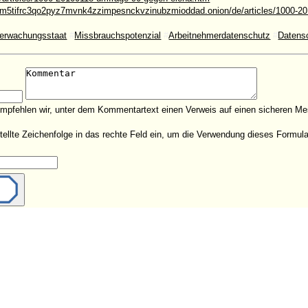
m5tifrc3qo2pyz7mvnk4zzimpesnckvzinubzmioddad.onion/de/articles/1000-20
erwachungsstaat
#
Missbrauchspotenzial
#
Arbeitnehmerdatenschutz
#
Datens
empfehlen wir, unter dem Kommentartext einen Verweis auf einen sicheren Me
estellte Zeichenfolge in das rechte Feld ein, um die Verwendung dieses Form