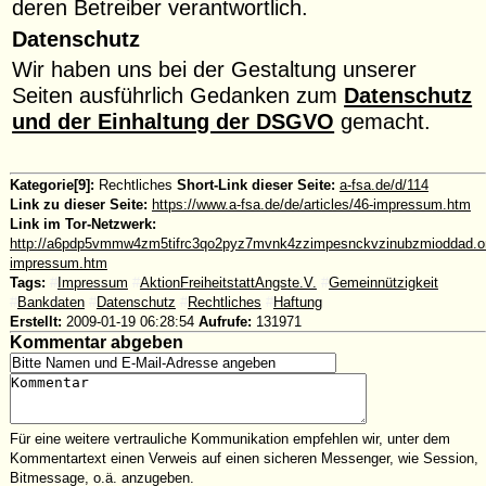
deren Betreiber verantwortlich.
Datenschutz
Wir haben uns bei der Gestaltung unserer
Seiten ausführlich Gedanken zum
Datenschutz
und der Einhaltung der DSGVO
gemacht.
Kategorie[9]:
Rechtliches
Short-Link dieser Seite:
a-fsa.de/d/114
Link zu dieser Seite:
https://www.a-fsa.de/de/articles/46-impressum.htm
Link im Tor-Netzwerk:
http://a6pdp5vmmw4zm5tifrc3qo2pyz7mvnk4zzimpesnckvzinubzmioddad.onio
impressum.htm
Tags:
#
Impressum
#
AktionFreiheitstattAngste.V.
#
Gemeinnützigkeit
#
Bankdaten
#
Datenschutz
#
Rechtliches
#
Haftung
Erstellt:
2009-01-19 06:28:54
Aufrufe:
131971
Kommentar abgeben
Für eine weitere vertrauliche Kommunikation empfehlen wir, unter dem
Kommentartext einen Verweis auf einen sicheren Messenger, wie Session,
Bitmessage, o.ä. anzugeben.