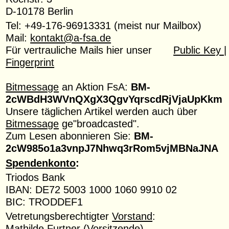
D-10178 Berlin
Tel: +49-176-96913331 (meist nur Mailbox)
Mail:
kontakt@a-fsa.de
Für vertrauliche Mails hier unser
Public Key |
Fingerprint
Bitmessage
an Aktion FsA:
BM-
2cWBdH3WVnQXgX3QgvYqrscdRjVjaUpKkm
Unsere täglichen Artikel werden auch über
Bitmessage
ge"broadcasted".
Zum Lesen abonnieren Sie:
BM-
2cW985o1a3vnpJ7Nhwq3rRom5vjMBNaJNA
Spendenkonto
:
Triodos Bank
IBAN: DE72 5003 1000 1060 9910 02
BIC: TRODDEF1
Vetretungsberechtigter
Vorstand
:
Mathilde Furtner (Vorsitzende)