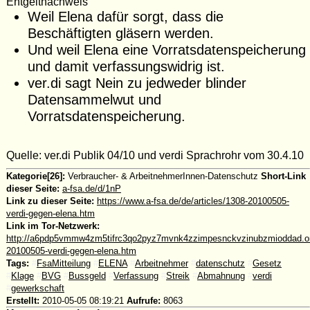
Entgeltnachweis
Weil Elena dafür sorgt, dass die
Beschäftigten gläsern werden.
Und weil Elena eine Vorratsdatenspeicherung
und damit verfassungswidrig ist.
ver.di sagt Nein zu jedweder blinder
Datensammelwut und
Vorratsdatenspeicherung.
Quelle: ver.di Publik 04/10 und verdi Sprachrohr vom 30.4.10
Kategorie[26]:
Verbraucher- & ArbeitnehmerInnen-Datenschutz
Short-Link
dieser Seite:
a-fsa.de/d/1nP
Link zu dieser Seite:
https://www.a-fsa.de/de/articles/1308-20100505-
verdi-gegen-elena.htm
Link im Tor-Netzwerk:
http://a6pdp5vmmw4zm5tifrc3qo2pyz7mvnk4zzimpesnckvzinubzmioddad.oni
20100505-verdi-gegen-elena.htm
Tags:
#
FsaMitteilung
#
ELENA
#
Arbeitnehmer
#
datenschutz
#
Gesetz
#
Klage
#
BVG
#
Bussgeld
#
Verfassung
#
Streik
#
Abmahnung
#
verdi
#
gewerkschaft
Erstellt:
2010-05-05 08:19:21
Aufrufe:
8063