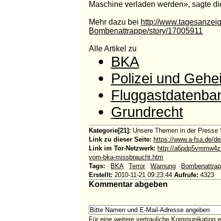
Maschine verladen werden», sagte die
Mehr dazu bei
http://www.tagesanzeig
Bombenattrappe/story/17005911
Alle Artikel zu
BKA
Polizei und Gehe
Fluggastdatenba
Grundrecht
Kategorie[21]:
Unsere Themen in der Presse
Link zu dieser Seite:
https://www.a-fsa.de/de
Link im Tor-Netzwerk:
http://a6pdp5vmmw4zm
vom-bka-missbraucht.htm
Tags:
#
BKA
#
Terror
#
Warnung
#
Bombenattra
Erstellt:
2010-11-21 09:23:44
Aufrufe:
4323
Kommentar abgeben
Für eine weitere vertrauliche Kommunikation 