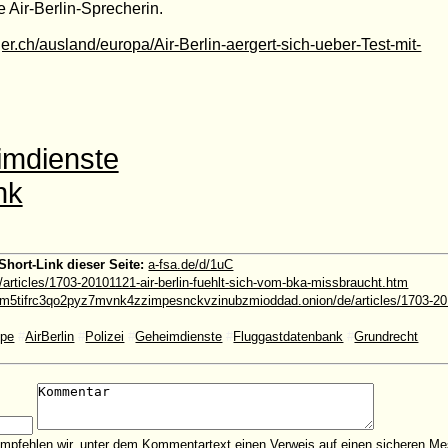
 Air-Berlin-Sprecherin.
er.ch/ausland/europa/Air-Berlin-aergert-sich-ueber-Test-mit-
imdienste
nk
Short-Link dieser Seite:
a-fsa.de/d/1uC
/articles/1703-20101121-air-berlin-fuehlt-sich-vom-bka-missbraucht.htm
5tifrc3qo2pyz7mvnk4zzimpesnckvzinubzmioddad.onion/de/articles/1703-20101
ppe
#
AirBerlin
#
Polizei
#
Geheimdienste
#
Fluggastdatenbank
#
Grundrecht
empfehlen wir, unter dem Kommentartext einen Verweis auf einen sicheren Me