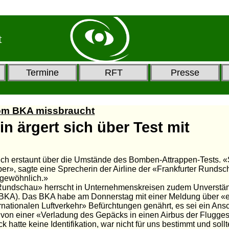
t
Termine
RFT
Presse
 vom BKA missbraucht
lin ärgert sich über Test mit
sich erstaunt über die Umstände des Bomben-Attrappen-Tests. «
über», sagte eine Sprecherin der Airline der «Frankfurter Rund
ungewöhnlich.»
 Rundschau» herrscht in Unternehmenskreisen zudem Unverstä
(BKA). Das BKA habe am Donnerstag mit einer Meldung über «
rnationalen Luftverkehr» Befürchtungen genährt, es sei ein Ansch
von einer «Verladung des Gepäcks in einen Airbus der Fluggese
atte keine Identifikation, war nicht für uns bestimmt und sollt