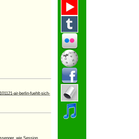
121-air-berlin-fuehlt-sich-
ssenger, wie Session,