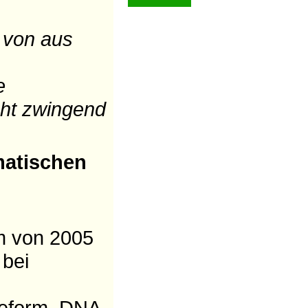
 von aus
e
cht zwingend
matischen
m von 2005
 bei
Reform, DNA