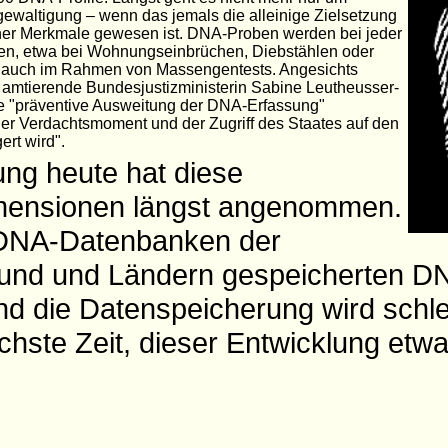
ewaltigung – wenn das jemals die alleinige Zielsetzung
scher Merkmale gewesen ist. DNA-Proben werden bei jeder
en, etwa bei Wohnungseinbrüchen, Diebstählen oder
ft auch im Rahmen von Massengentests. Angesichts
ie amtierende Bundesjustizministerin Sabine Leutheusser-
e "präventive Ausweitung der DNA-Erfassung"
r Verdachtsmoment und der Zugriff des Staates auf den
ert wird".
g heute hat diese
mensionen längst angenommen.
n DNA-Datenbanken der
und und Ländern gespeicherten DN
nd die Datenspeicherung wird schl
höchste Zeit, dieser Entwicklung etw