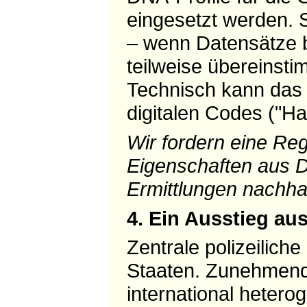
eingesetzt werden. S
– wenn Datensätze b
teilweise übereinst
Technisch kann das 
digitalen Codes ("H
Wir fordern eine Re
Eigenschaften aus 
Ermittlungen nachhal
4. Ein Ausstieg a
Zentrale polizeilich
Staaten. Zunehmend 
international heter