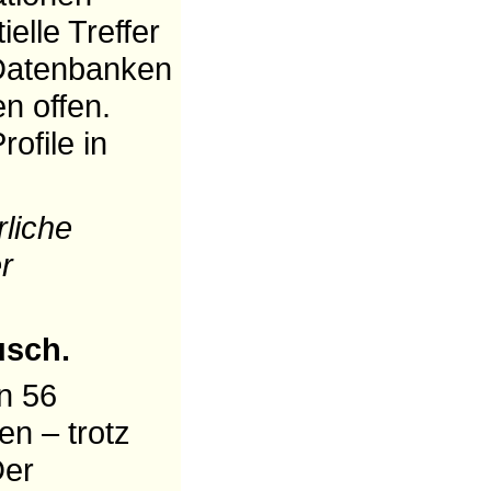
elle Treffer
 Datenbanken
n offen.
ofile in
rliche
r
usch.
in 56
n – trotz
Der