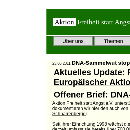
Aktion
Freiheit statt Angs
Über uns
Themen
DNA-Sammelwut stop
23.05.2011
Aktuelles Update
:
Europäischer Akti
Offener Brief: DN
Aktion Freiheit statt Angst e.V. unt
dokumentieren wir hier den auch von
Schnarrenberge
r.
Seit ihrer Einrichtung 1998 wächst 
derzeit umfasst sie bereits über 700.