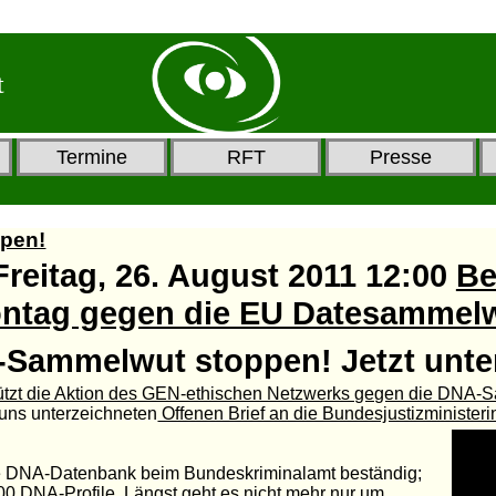
t
Termine
RFT
Presse
pen!
 Freitag, 26. August 2011 12:00
Be
ontag gegen die EU Datesammel
A-Sammelwut stoppen! Jetzt unte
erstützt die Aktion des GEN-ethischen Netzwerks gegen die DNA
 uns unterzeichneten
Offenen Brief an die Bundesjustizminister
die DNA-Datenbank beim Bundeskriminalamt beständig;
000 DNA-Profile. Längst geht es nicht mehr nur um