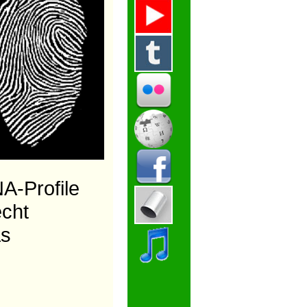
A-Profile
echt
as