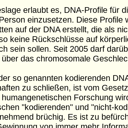
slage erlaubt es, DNA-Profile für d
r Person einzusetzen. Diese Profile
en auf der DNA erstellt, die als ni
lso keine Rückschlüsse auf körperl
h sein sollen. Seit 2005 darf darü
n über das chromosomale Geschlec
 der so genannten kodierenden DNA
haften zu schließen, ist vom Gesetz
er humangenetischen Forschung wir
chen "kodierenden" und "nicht-kod
ehmend brüchig. Es ist zu befürch
 Gewinnung von immer mehr Inform