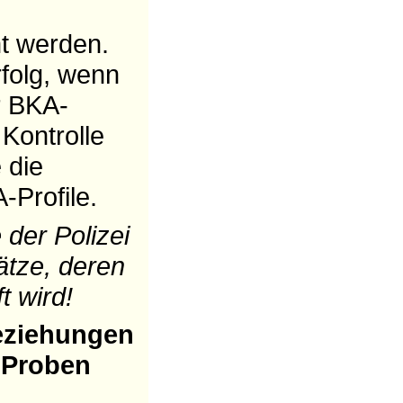
ht werden.
folg, wenn
r BKA-
Kontrolle
 die
-Profile.
 der Polizei
ätze, deren
t wird!
beziehungen
-Proben