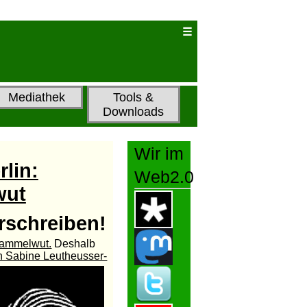
Mediathek
Tools &
Downloads
Wir im
rlin:
Web2.0
wut
rschreiben!
-Sammelwut.
Deshalb
in Sabine Leutheusser-