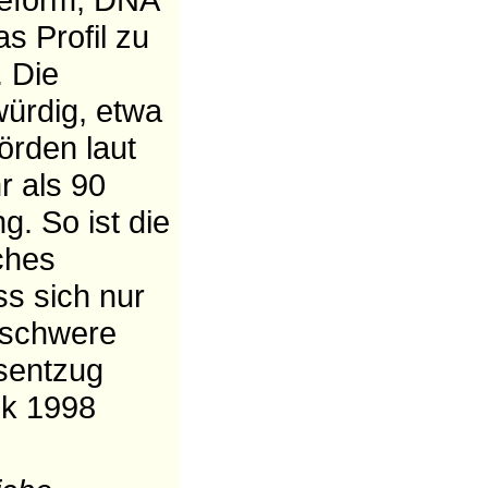
s Profil zu
. Die
würdig, etwa
örden laut
r als 90
. So ist die
iches
ss sich nur
f schwere
tsentzug
nk 1998