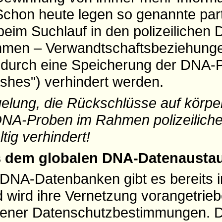
chon heute legen so genannte parti
eim Suchlauf in den polizeilichen
immen – Verwandtschaftsbeziehunge
durch eine Speicherung der DNA-Pr
ashes") verhindert werden.
gelung, die Rückschlüsse auf körpe
DNA-Proben im Rahmen polizeiliche
tig verhindert!
us dem globalen DNA-Datenausta
e DNA-Datenbanken gibt es bereits 
wird ihre Vernetzung vorangetriebe
ogener Datenschutzbestimmungen. 