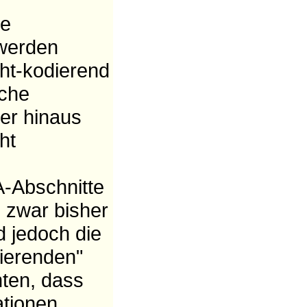
ie
 werden
cht-kodierend
iche
ber hinaus
ht
-Abschnitte
 zwar bisher
d jedoch die
ierenden"
ten, dass
ationen