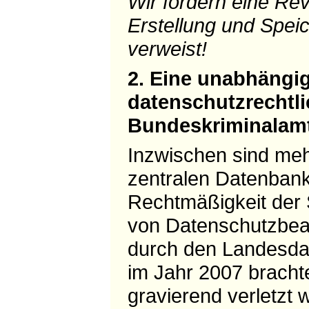
Wir fordern eine Rev
Erstellung und Spei
verweist!
2. Eine unabhängi
datenschutzrechtli
Bundeskriminalamt
Inzwischen sind meh
zentralen Datenbank
Rechtmäßigkeit der 
von Datenschutzbeau
durch den Landesda
im Jahr 2007 bracht
gravierend verletzt