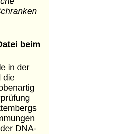
iche
Schranken
Datei beim
e in der
 die
obenartig
rprüfung
ttembergs
timmungen
t der DNA-