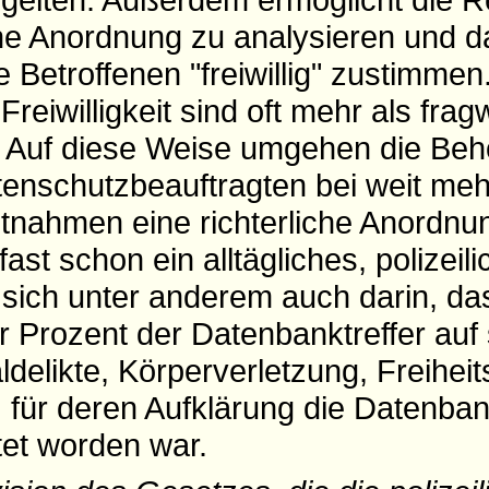
he Anordnung zu analysieren und da
 Betroffenen "freiwillig" zustimmen
reiwilligkeit sind oft mehr als frag
n. Auf diese Weise umgehen die Beh
nschutzbeauftragten bei weit meh
nahmen eine richterliche Anordnung
st schon ein alltägliches, polizeil
 sich unter anderem auch darin, da
er Prozent der Datenbanktreffer au
ldelikte, Körperverletzung, Freihei
 für deren Aufklärung die Datenba
tet worden war.