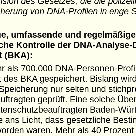
ision des Gesetzes, die die polizeil
cherung von DNA-Profilen in enge 
ge, umfassende und regelmäßige
che Kontrolle der DNA-Analyse-
 (BKA):
r als 700.000 DNA-Personen-Profil
 des BKA gespeichert. Bislang wird
Speicherung nur selten und stichpr
ftragten geprüft. Eine solche Übe
tenschutzbeauftragten Baden-Wür
e ans Licht, dass gesetzliche Bes
 worden waren. Mehr als 40 Prozen