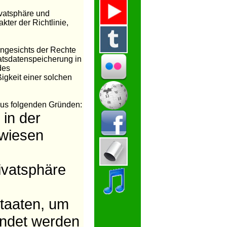
ivatsphäre und
kter der Richtlinie,
 angesichts der Rechte
atsdatenspeicherung in
des
igkeit einer solchen
 aus folgenden Gründen:
 in der
ewiesen
ivatsphäre
dstaaten, um
endet werden