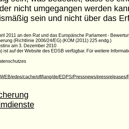
der nicht umgegangen werden kann
nismäßig sein und nicht über das Er
pril 2011 an den Rat und das Europäische Parlament - Bewertun
cherung (Richtlinie 2006/24/EG) (KOM (2011) 225 endg.)
Hustinx am 3. Dezember 2010
 ist auf der Website des EDSB verfügbar. Für weitere Informat
atenschutzes
SWEB/edps/cache/off/lang/de/EDPS/Pressnews/pressreleases
icherung
imdienste