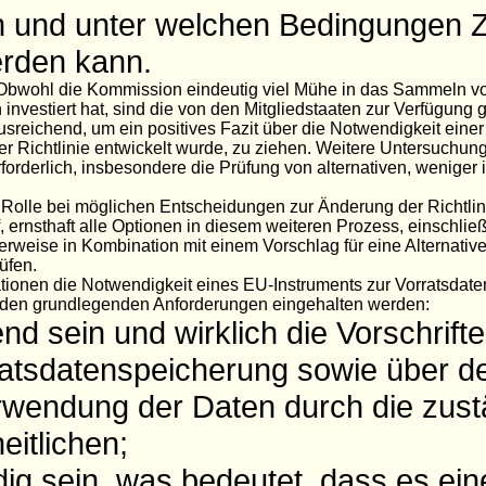
 und unter welchen Bedingungen 
erden kann.
 "Obwohl die Kommission eindeutig viel Mühe in das Sammeln v
investiert hat, sind die von den Mitgliedstaaten zur Verfügung g
ausreichend, um ein positives Fazit über die Notwendigkeit einer
der Richtlinie entwickelt wurde, zu ziehen. Weitere Untersuchu
forderlich, insbesondere die Prüfung von alternativen, weniger 
e Rolle bei möglichen Entscheidungen zur Änderung der Richtlin
ernsthaft alle Optionen in diesem weiteren Prozess, einschließ
erweise in Kombination mit einem Vorschlag für eine Alternative
üfen.
ationen die Notwendigkeit eines EU-Instruments zur Vorratsdat
enden grundlegenden Anforderungen eingehalten werden:
nd sein und wirklich die Vorschrifte
rratsdatenspeicherung sowie über 
rwendung der Daten durch die zus
itlichen;
ndig sein, was bedeutet, dass es ei