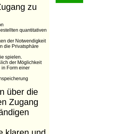
Zugang zu
on
estellten quantitativen
ngen der Notwendigkeit
in die Privatsphäre
ie spielen.
lich der Möglichkeit
 in Form einer
enspeicherung
n über die
den Zugang
tändigen
ne klaren und