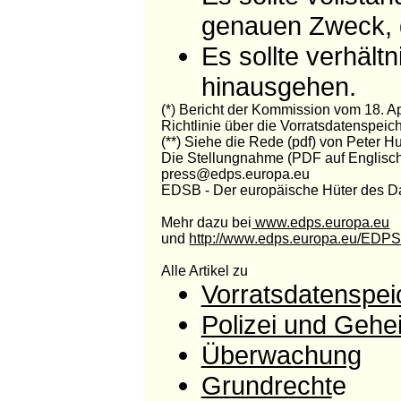
genauen Zweck, 
Es sollte verhält
hinausgehen.
(*) Bericht der Kommission vom 18. A
Richtlinie über die Vorratsdatenspei
(**) Siehe die Rede (pdf) von Peter 
Die Stellungnahme (PDF auf Englisch)
press@edps.europa.eu
EDSB - Der europäische Hüter des D
Mehr dazu bei
www.edps.europa.eu
und
http://www.edps.europa.eu/EDP
Alle Artikel zu
Vorratsdatenspe
Polizei und Gehe
Überwachung
Grundrecht
e