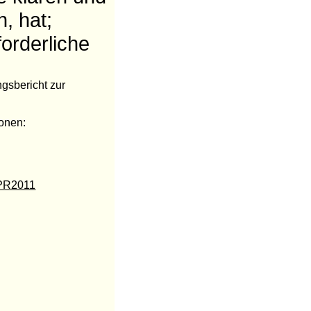
, hat;
forderliche
gsbericht zur
ionen:
/PR2011