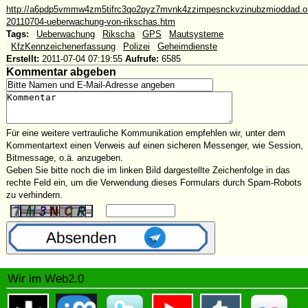
http://a6pdp5vmmw4zm5tifrc3qo2pyz7mvnk4zzimpesnckvzinubzmioddad.oni
20110704-ueberwachung-von-rikschas.htm
Tags:
#
Ueberwachung
#
Rikscha
#
GPS
#
Mautsysteme
#
KfzKennzeichenerfassung
#
Polizei
#
Geheimdienste
Erstellt:
2011-07-04 07:19:55
Aufrufe:
6585
Kommentar abgeben
Für eine weitere vertrauliche Kommunikation empfehlen wir, unter dem
Kommentartext einen Verweis auf einen sicheren Messenger, wie Session,
Bitmessage, o.ä. anzugeben.
Geben Sie bitte noch die im linken Bild dargestellte Zeichenfolge in das
rechte Feld ein, um die Verwendung dieses Formulars durch Spam-Robots
zu verhindern.
Wir im Web2.0