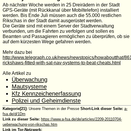
Ab nächster Woche
werden
in 25
Dreiräder
n
in
der Stadt
GPS
-Geräte (mit Rückkanal über Mobiltelefon)
installiert
werden
. Bis
Ende Juli
müssen auch die
55.000
restlichen
Rikschas
in der Stadt
damit ausgerüstet werden.
Die Geräte sind mit einem
Server der Stadtverwaltung
verbunden, um die
Fahrten
zu verfolgen
und sollen es
Beamten und
Passagieren
ermöglichen
zu überprüfen, ob
sie
auf dem kürzesten
Wege
gefahren werden.
Mehr dazu bei
http://www.telegraph.co.uk/news/newstopics/howaboutthat/86
rickshaws-fitted-with-sat-nav-systems-to-beat-cheats.html
Alle Artikel zu
Überwachung
Mautsysteme
Kfz Kennzeichenerfassung
Polizei und Geheimdienste
Kategorie[21]:
Unsere Themen in der Presse
Short-Link dieser Seite:
a-
fsa.de/d/1Dm
Link zu dieser Seite:
https://www.a-fsa.de/de/articles/2209-20110704-
ueberwachung-von-rikschas.htm
Link im Tor-Netzwerk: