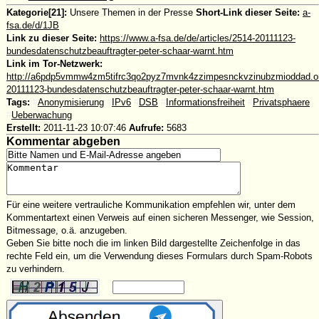
Kategorie[21]:
Unsere Themen in der Presse
Short-Link dieser Seite:
a-
fsa.de/d/1JB
Link zu dieser Seite:
https://www.a-fsa.de/de/articles/2514-20111123-
bundesdatenschutzbeauftragter-peter-schaar-warnt.htm
Link im Tor-Netzwerk:
http://a6pdp5vmmw4zm5tifrc3qo2pyz7mvnk4zzimpesnckvzinubzmioddad.oni
20111123-bundesdatenschutzbeauftragter-peter-schaar-warnt.htm
Tags:
#
Anonymisierung
#
IPv6
#
DSB
#
Informationsfreiheit
#
Privatsphaere
#
Ueberwachung
Erstellt:
2011-11-23 10:07:46
Aufrufe:
5683
Kommentar abgeben
Für eine weitere vertrauliche Kommunikation empfehlen wir, unter dem
Kommentartext einen Verweis auf einen sicheren Messenger, wie Session,
Bitmessage, o.ä. anzugeben.
Geben Sie bitte noch die im linken Bild dargestellte Zeichenfolge in das
rechte Feld ein, um die Verwendung dieses Formulars durch Spam-Robots
zu verhindern.