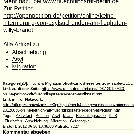
Mehr dazu bei
www.fluechtlingsrat-berlin.de
Zur Petition
http://openpetition.de/petition/online/keine-
internierung-von-asylsuchenden-am-flughafen-
willy-brandt
Alle Artikel zu
Abschiebung
Asyl
Migration
Kategorie[23]:
Flucht & Migration
Short-Link dieser Seite:
a-fsa.de/d/1SL
Link zu dieser Seite:
https://www.a-fsa.de/de/articles/2987-20120630-
online-petition-mit-fluechtlingsraeten-gegen-asylknast.htm
Link im Tor-Netzwerk:
http://a6pdp5vmmw4zm5tifrc3qo2pyz7mvnk4zzimpesnckvzinubzmioddad.oni
20120630-online-petition-mit-fluechtlingsraeten-gegen-asylknast.htm
Tags:
#
Aktivitaet
#
Petition
#
Asyl
#
knast
#
Fluechtlingsraete
#
BER
#
Flughafen
#
Abschiebung
#
Migration
#
Gefaengnis
Erstellt:
2012-06-30 10:39:09
Aufrufe:
7227
Kommentar abgeben