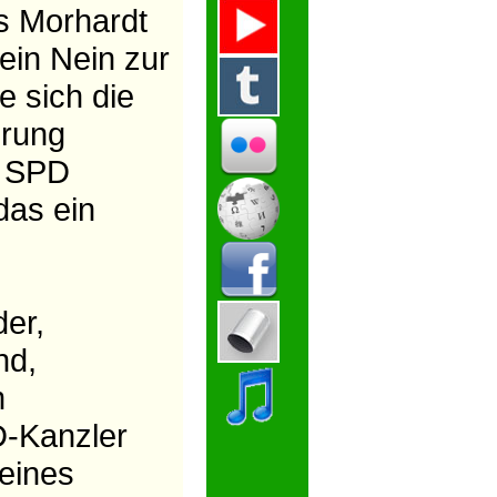
s Morhardt
ein Nein zur
 sich die
erung
r SPD
das ein
er,
nd,
m
D-Kanzler
eines