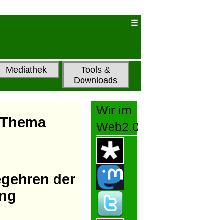
Mediathek
Tools &
Downloads
Wir im
m Thema
Web2.0
egehren der
ung