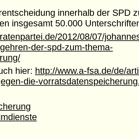
erentscheidung innerhalb der SPD 
 insgesamt 50.000 Unterschriften
iratenpartei.de/2012/08/07/johanne
begehren-der-spd-zum-thema-
rung/
ch hier:
http://www.a-fsa.de/de/art
gegen-die-vorratsdatenspeicherung
icherung
imdienste