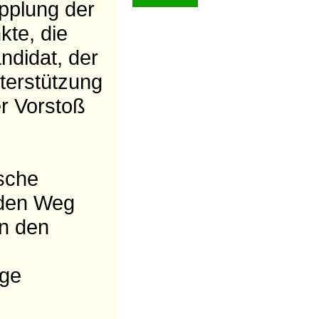
pplung der
kte, die
ndidat, der
nterstützung
er Vorstoß
sche
 den Weg
on den
ige