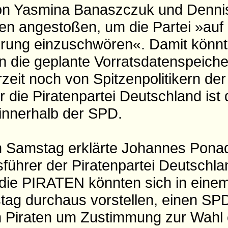
on Yasmina Banaszczuk und Denni
en angestoßen, um die Partei »auf 
rung einzuschwören«. Damit könnte
 die geplante Vorratsdatenspeich
erzeit noch von Spitzenpolitikern de
r die Piratenpartei Deutschland ist 
t innerhalb der SPD.
n Samstag erklärte Johannes Ponad
sführer der Piratenpartei Deutschla
die PIRATEN könnten sich in eine
g durchaus vorstellen, einen SP
 Piraten um Zustimmung zur Wahl 