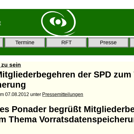
t
Termine
RFT
Presse
 zu sein
Mitgliederbegehren der SPD zu
herung
am
07.08.2012
unter
Pressemitteilungen
es Ponader begrüßt Mitgliederb
m Thema Vorratsdatenspeicher