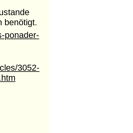
zustande
 benötigt.
s-ponader-
icles/3052-
.htm