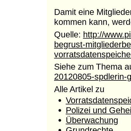
Damit eine Mitglied
kommen kann, werden
Quelle:
http://www.p
begrust-mitglieder
vorratsdatenspeiche
Siehe zum Thema au
20120805-spdlerin-
Alle Artikel zu
Vorratsdatenspe
Polizei und Gehe
Überwachung
Grundrechte