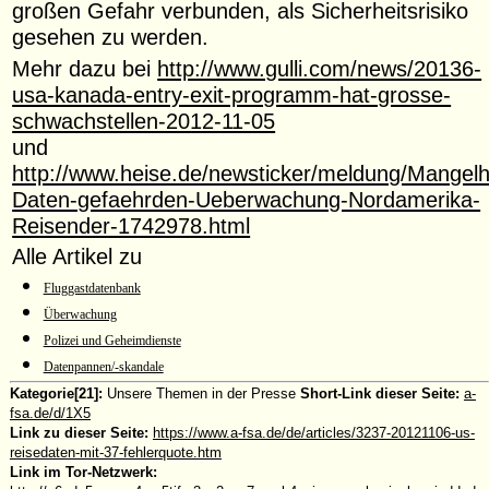
großen Gefahr verbunden, als Sicherheitsrisiko
gesehen zu werden.
Mehr dazu bei
http://www.gulli.com/news/20136-
usa-kanada-entry-exit-programm-hat-grosse-
schwachstellen-2012-11-05
und
http://www.heise.de/newsticker/meldung/Mangelh
Daten-gefaehrden-Ueberwachung-Nordamerika-
Reisender-1742978.html
Alle Artikel zu
Fluggastdatenbank
Überwachung
Polizei und Geheimdienste
Datenpannen/-skandale
Kategorie[21]:
Unsere Themen in der Presse
Short-Link dieser Seite:
a-
fsa.de/d/1X5
Link zu dieser Seite:
https://www.a-fsa.de/de/articles/3237-20121106-us-
reisedaten-mit-37-fehlerquote.htm
Link im Tor-Netzwerk: