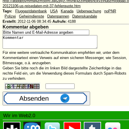
http://a6pdp5vmmw4zm5tifrc3qo2pyz7mvnk4zzimpesnckvzinubzmioddad.oni
20121106-us-reisedaten-mit-37-fehlerquote.htm
Tags:
#
Fluggastdatenbank
#
USA
#
Kanada
#
Ueberwachung
#
noPNR
#
Polizei
#
Geheimdienste
#
Datenpannen
#
Datenskandale
Erstellt:
2012-11-06 08:34:45
Aufrufe:
4188
Kommentar abgeben
Für eine weitere vertrauliche Kommunikation empfehlen wir, unter dem
Kommentartext einen Verweis auf einen sicheren Messenger, wie Session,
Bitmessage, o.ä. anzugeben.
Geben Sie bitte noch die im linken Bild dargestellte Zeichenfolge in das
rechte Feld ein, um die Verwendung dieses Formulars durch Spam-Robots
zu verhindern.
Wir im Web2.0