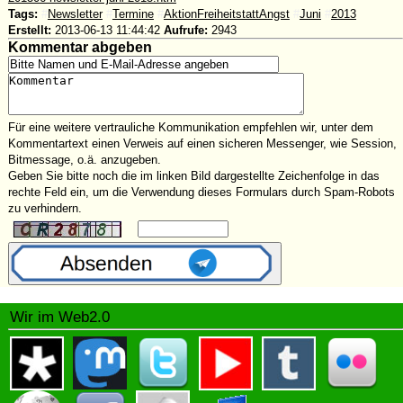
Tags:
#
Newsletter
#
Termine
#
AktionFreiheitstattAngst
#
Juni
#
2013
Erstellt:
2013-06-13 11:44:42
Aufrufe:
2943
Kommentar abgeben
Für eine weitere vertrauliche Kommunikation empfehlen wir, unter dem
Kommentartext einen Verweis auf einen sicheren Messenger, wie Session,
Bitmessage, o.ä. anzugeben.
Geben Sie bitte noch die im linken Bild dargestellte Zeichenfolge in das
rechte Feld ein, um die Verwendung dieses Formulars durch Spam-Robots
zu verhindern.
Wir im Web2.0