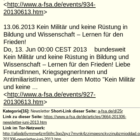
<
http://www.a-fsa.de/events/934-
20130613.htm
>
13.06.2013 Kein Militär und keine Rüstung in
Bildung und Wissenschaft – Lernen für den
Frieden!
Do, 13. Jun 00:00 CEST 2013 bundesweit
Kein Militär und keine Rüstung in Bildung und
Wissenschaft – Lernen für den Frieden! Liebe
FreundInnen, KriegsgegnerInnen und
AntimiliaristInnen, unter dem Motto "Kein Militär
und keine ...
<
http://www.a-fsa.de/events/927-
20130613.htm
>
Kategorie[16]:
Newsletter
Short-Link dieser Seite:
a-fsa.de/d/25r
Link zu dieser Seite:
https://www.a-fsa.de/de/articles/3664-201306-
newsletter-juni-2013.htm
Link im Tor-Netzwerk:
http://a6pdp5vmmw4zm5tifrc3qo2pyz7mvnk4zzimpesnckvzinubzmioddad.oni
201306-newsletter-juni-2013.htm