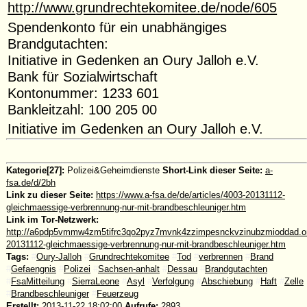
http://www.grundrechtekomitee.de/node/605
Spendenkonto für ein unabhängiges
Brandgutachten:
Initiative in Gedenken an Oury Jalloh e.V.
Bank für Sozialwirtschaft
Kontonummer: 1233 601
Bankleitzahl: 100 205 00
Initiative im Gedenken an Oury Jalloh e.V.
Kategorie[27]:
Polizei&Geheimdienste
Short-Link dieser Seite:
a-
fsa.de/d/2bh
Link zu dieser Seite:
https://www.a-fsa.de/de/articles/4003-20131112-
gleichmaessige-verbrennung-nur-mit-brandbeschleuniger.htm
Link im Tor-Netzwerk:
http://a6pdp5vmmw4zm5tifrc3qo2pyz7mvnk4zzimpesnckvzinubzmioddad.oni
20131112-gleichmaessige-verbrennung-nur-mit-brandbeschleuniger.htm
Tags:
#
Oury-Jalloh
#
Grundrechtekomitee
#
Tod
#
verbrennen
#
Brand
#
Gefaengnis
#
Polizei
#
Sachsen-anhalt
#
Dessau
#
Brandgutachten
#
FsaMitteilung
#
SierraLeone
#
Asyl
#
Verfolgung
#
Abschiebung
#
Haft
#
Zelle
#
Brandbeschleuniger
#
Feuerzeug
Erstellt:
2013-11-22 18:02:00
Aufrufe:
2893