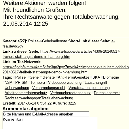
Weitere Aktionen werden folgen!
Mit freundlichen Grüßen,
Ihre Rechtsanwälte gegen Totalüberwachung,
21.05.2014 12:25
Kategorie[27]:
Polizei&Geheimdienste
Short-Link dieser Seite:
a-
fsa.de/d/2gv
Link zu dieser Seite:
https://www.a-fsa.de/de/articles/4306-20140517-
freiheit-statt-angst-demo-in-hamburg.htm
Link im Tor-Netzwerk:
http://a6pdp5vmmw4zm5tifrc3qo2pyz7mvnk4zzimpesnckvzinubzmioddad.oni
20140517-freiheit-statt-angst-demo-in-hamburg.htm
Tags:
#
Polizei
#
Geheimdienste
#
Anti-TerrorGesetze
#
BKA
#
Biometrie
#
NSA
#
PRISM
#
Tempora
#
Videoueberwachung
#
Lauschangriff
#
Ueberwachung
#
Versammlungsrecht
#
Vorratsdatenspeicherung
#
Arbeitnehmerdatenschutz
#
Verbraucherdatenschutz
#
Datensicherheit
#
RechtsanwaeltegegenTotalueberwachung
Erstellt:
2014-05-14 07:54:22
Aufrufe:
3215
Kommentar abgeben