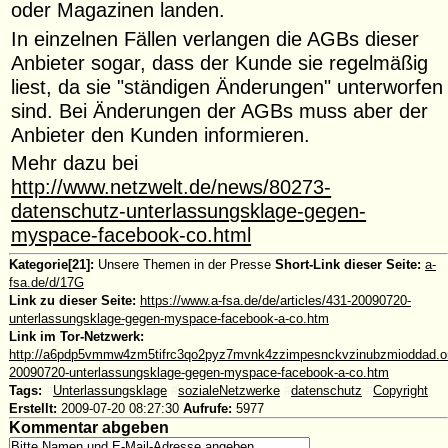
oder Magazinen landen.
In einzelnen Fällen verlangen die AGBs dieser
Anbieter sogar, dass der Kunde sie regelmäßig
liest, da sie "ständigen Änderungen" unterworfen
sind. Bei Änderungen der AGBs muss aber der
Anbieter den Kunden informieren.
Mehr dazu bei
http://www.netzwelt.de/news/80273-
datenschutz-unterlassungsklage-gegen-
myspace-facebook-co.html
Kategorie[21]:
Unsere Themen in der Presse
Short-Link dieser Seite:
a-
fsa.de/d/17G
Link zu dieser Seite:
https://www.a-fsa.de/de/articles/431-20090720-
unterlassungsklage-gegen-myspace-facebook-a-co.htm
Link im Tor-Netzwerk:
http://a6pdp5vmmw4zm5tifrc3qo2pyz7mvnk4zzimpesnckvzinubzmioddad.onio
20090720-unterlassungsklage-gegen-myspace-facebook-a-co.htm
Tags:
#
Unterlassungsklage
#
sozialeNetzwerke
#
datenschutz
#
Copyright
Erstellt:
2009-07-20 08:27:30
Aufrufe:
5977
Kommentar abgeben