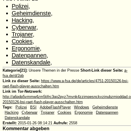
Polizei
,
Geheimdienste
,
Hacking
,
Cyberwar
,
Trojaner
,
Cookies
,
Ergonomie
,
Datenpannen
,
Datenskandale
,
Kategorie[21]:
Unsere Themen in der Presse
Short-Link dieser Seite:
a-
fsa.de/d/2pb
Link zu dieser Seite:
https://www.a-fsa.de/de/articles/4751-20150126-bsi-
raet-flash-player-ausschalten.htm
Link im Tor-Netzwerk:
http://a6pdp5vmmw4zm5tifrc3qo2pyz7mvnk4zzimpesnckvzinubzmioddad.oni
20150126-bsi-raet-flash-player-ausschalten.htm
Tags:
#
Polizei
#
BSI
#
AdobeFlashPlayer
#
Windows
#
Geheimdienste
#
Hacking
#
Cyberwar
#
Trojaner
#
Cookies
#
Ergonomie
#
Datenpannen
#
Datenskandale
Erstellt:
2015-01-26 08:14:21
Aufrufe:
2558
Kommentar abgeben