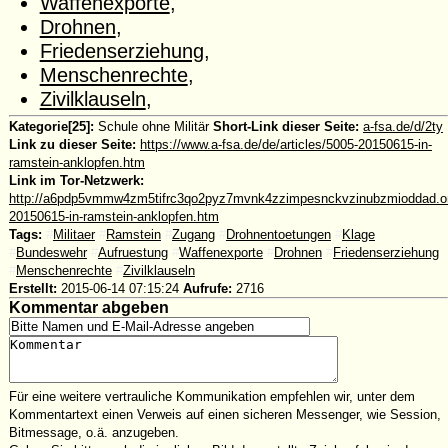
Waffenexporte
,
Drohnen
,
Friedenserziehung
,
Menschenrechte
,
Zivilklauseln
,
Kategorie[25]:
Schule ohne Militär
Short-Link dieser Seite:
a-fsa.de/d/2ty
Link zu dieser Seite:
https://www.a-fsa.de/de/articles/5005-20150615-in-
ramstein-anklopfen.htm
Link im Tor-Netzwerk:
http://a6pdp5vmmw4zm5tifrc3qo2pyz7mvnk4zzimpesnckvzinubzmioddad.oni
20150615-in-ramstein-anklopfen.htm
Tags:
#
Militaer
#
Ramstein
#
Zugang
#
Drohnentoetungen
#
Klage
#
Bundeswehr
#
Aufruestung
#
Waffenexporte
#
Drohnen
#
Friedenserziehung
#
Menschenrechte
#
Zivilklauseln
Erstellt:
2015-06-14 07:15:24
Aufrufe:
2716
Kommentar abgeben
Für eine weitere vertrauliche Kommunikation empfehlen wir, unter dem
Kommentartext einen Verweis auf einen sicheren Messenger, wie Session,
Bitmessage, o.ä. anzugeben.