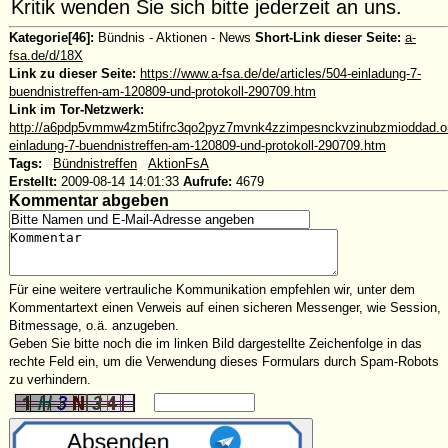
Kritik wenden Sie sich bitte jederzeit an uns.
Kategorie[46]:
Bündnis - Aktionen - News
Short-Link dieser Seite:
a-
fsa.de/d/18X
Link zu dieser Seite:
https://www.a-fsa.de/de/articles/504-einladung-7-
buendnistreffen-am-120809-und-protokoll-290709.htm
Link im Tor-Netzwerk:
http://a6pdp5vmmw4zm5tifrc3qo2pyz7mvnk4zzimpesnckvzinubzmioddad.onio
einladung-7-buendnistreffen-am-120809-und-protokoll-290709.htm
Tags:
#
Bündnistreffen
#
AktionFsA
Erstellt:
2009-08-14 14:01:33
Aufrufe:
4679
Kommentar abgeben
Für eine weitere vertrauliche Kommunikation empfehlen wir, unter dem
Kommentartext einen Verweis auf einen sicheren Messenger, wie Session,
Bitmessage, o.ä. anzugeben.
Geben Sie bitte noch die im linken Bild dargestellte Zeichenfolge in das
rechte Feld ein, um die Verwendung dieses Formulars durch Spam-Robots
zu verhindern.