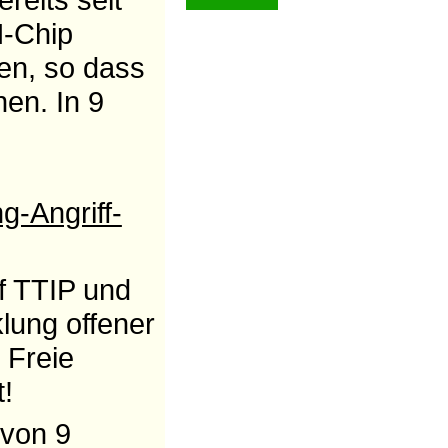
M-Chip
en, so dass
en. In 9
g-Angriff-
f TTIP und
lung offener
 Freie
!
 von 9