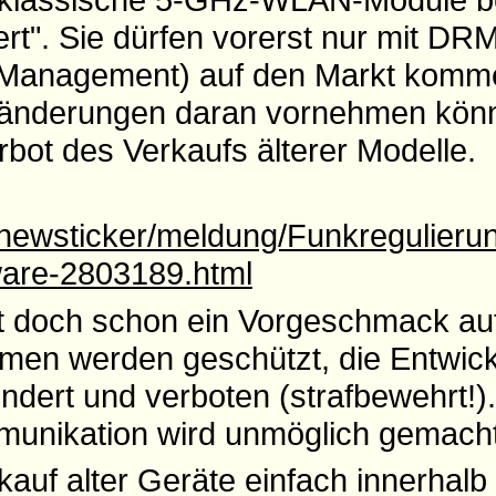
ert". Sie dürfen vorerst nur mit DR
ns Management) auf den Markt komm
ränderungen daran vornehmen könn
rbot des Verkaufs älterer Modelle.
/newsticker/meldung/Funkregulierun
tware-2803189.html
st doch schon ein Vorgeschmack au
en werden geschützt, die Entwick
ndert und verboten (strafbewehrt!).
unikation wird unmöglich gemacht
rkauf alter Geräte einfach innerhalb