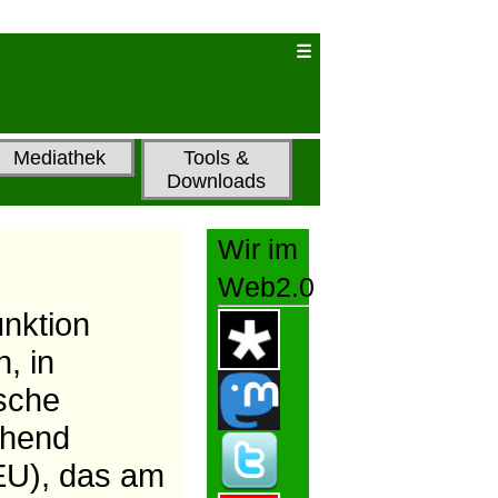
Mediathek
Tools &
Downloads
Wir im
Web2.0
nktion
, in
sche
ehend
/EU), das am