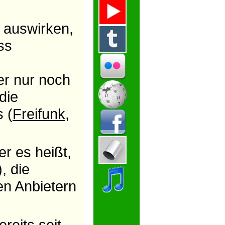
e auswirken,
ss
er nur noch
die
 (
Freifunk
,
er es heißt,
, die
n Anbietern
eits seit