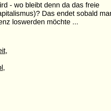
d - wo bleibt denn da das freie
pitalismus)? Das endet sobald ma
nz loswerden möchte ...
it
,
l
,