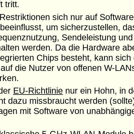
tritt.
e Restriktionen sich nur auf Softwar
beeinflusst, um sicherzustellen, da
requenznutzung, Sendeleistung und
alten werden. Da die Hardware ab
grierten Chips besteht, kann sich 
auf die Nutzer von offenen W-LANs
irken.
 der
EU-Richtlinie
nur ein Hohn, in d
ht dazu missbraucht werden (sollte)
agen mit Software von unabhängige
 klassische 5-GHz-WLAN-Module ber