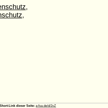
enschutz
,
nschutz
,
Short-Link dieser Seite:
a-fsa.de/d/2vZ