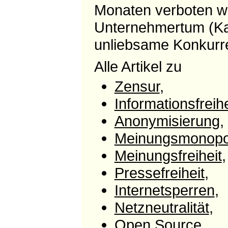
Monaten verboten wir
Unternehmertum (Ka
unliebsame Konkurre
Alle Artikel zu
Zensur
,
Informationsfreihe
Anonymisierung
,
Meinungsmonopo
Meinungsfreiheit
,
Pressefreiheit
,
Internetsperren
,
Netzneutralität
,
Open Source
,