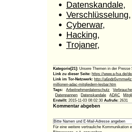
Datenskandale
,
Verschlüsselung
,
Cyberwar
,
Hacking
,
Trojaner
,
Kategorie[21]:
Unsere Themen in der Presse
Link zu dieser Seite:
https://www.a-fsa.de/de
Link im Tor-Netzwerk:
http://a6pdp5vmmw4zm
millionen-adac-mitgliedern-lesbar.htm
Tags:
#
Arbeitnehmerdatenschutz
#
Verbrauche
#
Datenpannen
#
Datenskandale
#
ADAC
#
Mitgl
Erstellt:
2015-11-03 08:02:30
Aufrufe:
2631
Kommentar abgeben
Für eine weitere vertrauliche Kommunikation 