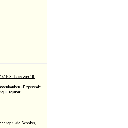
151103-daten-von-19-
Datenbanken
#
Ergonomie
ing
#
Trojaner
ssenger, wie Session,