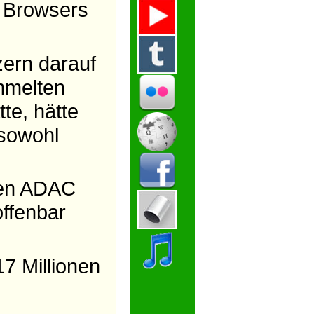
s Browsers
zern darauf
mmelten
te, hätte
 sowohl
hen ADAC
offenbar
17 Millionen