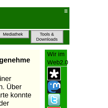
Mediathek
Tools &
Downloads
Wir im
ngenehme
Web2.0
iner
n. Über
rte konnte
der