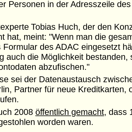
rer Personen in der Adresszeile de
texperte Tobias Huch, der den Kon
 hat, meint: "Wenn man die gesa
s Formular des ADAC eingesetzt hät
 auch die Möglichkeit bestanden,
ontodaten abzufischen."
ise sei der Datenaustausch zwisc
n, Partner für neue Kreditkarten, 
ufen.
auch 2008
öffentlich gemacht
, dass 
gestohlen worden waren.