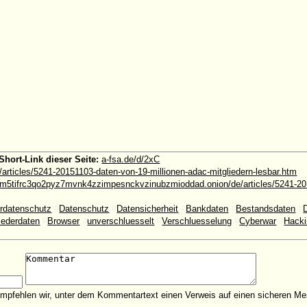
Short-Link dieser Seite:
a-fsa.de/d/2xC
/articles/5241-20151103-daten-von-19-millionen-adac-mitgliedern-lesbar.htm
5tifrc3qo2pyz7mvnk4zzimpesnckvzinubzmioddad.onion/de/articles/5241-20
rdatenschutz
#
Datenschutz
#
Datensicherheit
#
Bankdaten
#
Bestandsdaten
#
iederdaten
#
Browser
#
unverschluesselt
#
Verschluesselung
#
Cyberwar
#
Hack
empfehlen wir, unter dem Kommentartext einen Verweis auf einen sicheren Me