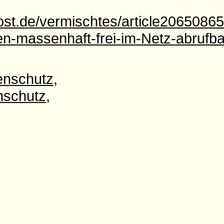
ost.de/vermischtes/article206508
en-massenhaft-frei-im-Netz-abrufba
enschutz
,
nschutz
,