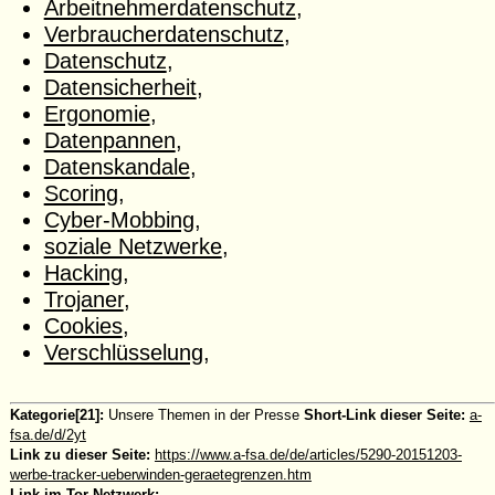
Arbeitnehmerdatenschutz
,
Verbraucherdatenschutz
,
Datenschutz
,
Datensicherheit
,
Ergonomie
,
Datenpannen
,
Datenskandale
,
Scoring
,
Cyber-Mobbing
,
soziale Netzwerke
,
Hacking
,
Trojaner
,
Cookies
,
Verschlüsselung
,
Kategorie[21]:
Unsere Themen in der Presse
Short-Link dieser Seite:
a-
fsa.de/d/2yt
Link zu dieser Seite:
https://www.a-fsa.de/de/articles/5290-20151203-
werbe-tracker-ueberwinden-geraetegrenzen.htm
Link im Tor-Netzwerk: