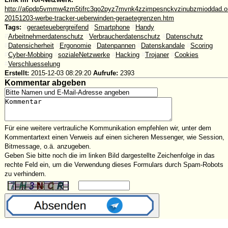
http://a6pdp5vmmw4zm5tifrc3qo2pyz7mvnk4zzimpesnckvzinubzmioddad.oni
20151203-werbe-tracker-ueberwinden-geraetegrenzen.htm
Tags:
#
geraeteuebergreifend
#
Smartphone
#
Handy
#
Arbeitnehmerdatenschutz
#
Verbraucherdatenschutz
#
Datenschutz
#
Datensicherheit
#
Ergonomie
#
Datenpannen
#
Datenskandale
#
Scoring
#
Cyber-Mobbing
#
sozialeNetzwerke
#
Hacking
#
Trojaner
#
Cookies
#
Verschluesselung
Erstellt:
2015-12-03 08:29:20
Aufrufe:
2393
Kommentar abgeben
Für eine weitere vertrauliche Kommunikation empfehlen wir, unter dem
Kommentartext einen Verweis auf einen sicheren Messenger, wie Session,
Bitmessage, o.ä. anzugeben.
Geben Sie bitte noch die im linken Bild dargestellte Zeichenfolge in das
rechte Feld ein, um die Verwendung dieses Formulars durch Spam-Robots
zu verhindern.