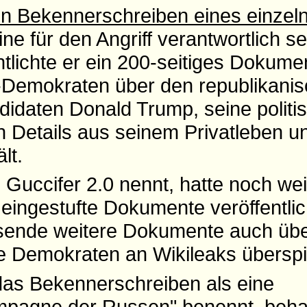
in Bekennerschreiben eines einzel
ine für den Angriff verantwortlich s
tlichte er ein 200-seitiges Dokume
Demokraten über den republikani
didaten Donald Trump, seine politi
h Details aus seinem Privatleben u
lt.
 Guccifer 2.0 nennt, hatte noch wei
 eingestufte Dokumente veröffentli
sende weitere Dokumente auch üb
e Demokraten an Wikileaks überspie
s Bekennerschreiben als eine
mpagne der Russen" benennt, beha