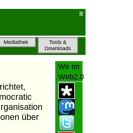
Mediathek
Tools &
Downloads
Wir im
Web2.0
ichtet,
mocratic
rganisation
ionen über