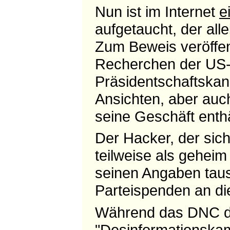
Nun ist im Internet
e
auf
getaucht, der alle
Zum Beweis veröffen
Recherchen der US-
Präsidentschaftskan
Ansichten, aber auc
seine Geschäft enthä
Der Hacker, der sich
teilweise als geheim
seinen Angaben tau
Parteispenden an di
Während das DNC da
"Desinformationska