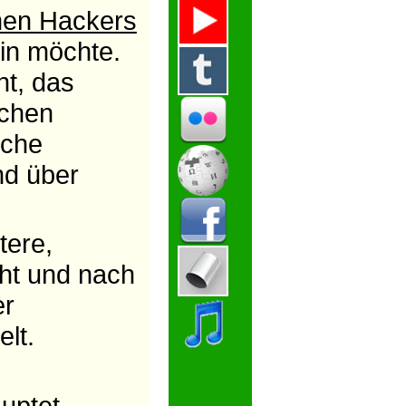
nen Hackers
ein möchte.
nt, das
schen
sche
nd über
tere,
cht und nach
er
lt.
uptet