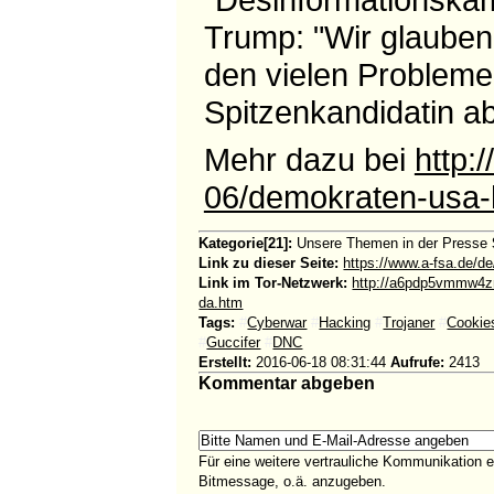
Trump: "Wir glauben
den vielen Problemen
Spitzenkandidatin a
Mehr dazu bei
http:
06/demokraten-usa-h
Kategorie[21]:
Unsere Themen in der Presse
Link zu dieser Seite:
https://www.a-fsa.de/d
Link im Tor-Netzwerk:
http://a6pdp5vmmw4zm
da.htm
Tags:
#
Cyberwar
#
Hacking
#
Trojaner
#
Cookie
#
Guccifer
#
DNC
Erstellt:
2016-06-18 08:31:44
Aufrufe:
2413
Kommentar abgeben
Für eine weitere vertrauliche Kommunikation 
Bitmessage, o.ä. anzugeben.