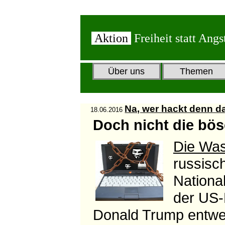
Aktion
Freiheit statt Angs
Über uns
Themen
Na, wer hackt denn d
18.06.2016
Doch nicht die bö
Die Was
russisc
Nationa
der US-
Donald Trump entw