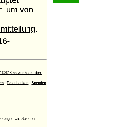
t' um von
mitteilung
.
16-
160618-na-wer-hackt-den-
en
#
Datenbanken
#
Spenden
ssenger, wie Session,