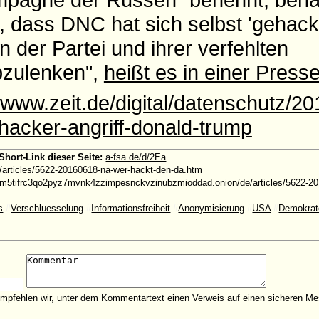
, dass DNC hat sich selbst 'gehack
 der Partei und ihrer verfehlten
bzulenken",
heißt es in einer Presse
//www.zeit.de/digital/datenschutz/20
acker-angriff-donald-trump
Short-Link dieser Seite:
a-fsa.de/d/2Ea
e/articles/5622-20160618-na-wer-hackt-den-da.htm
5tifrc3qo2pyz7mvnk4zzimpesnckvzinubzmioddad.onion/de/articles/5622-20
s
#
Verschluesselung
#
Informationsfreiheit
#
Anonymisierung
#
USA
#
Demokrat
empfehlen wir, unter dem Kommentartext einen Verweis auf einen sicheren Me