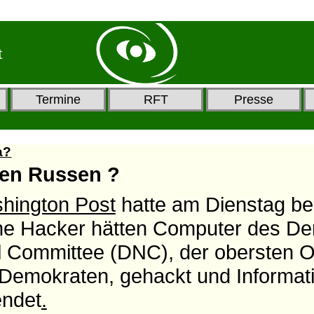
t
Termine
RFT
Presse
a?
sen Russen ?
hington Post
hatte
am Dienstag ber
he Hacker hätten Computer des De
l Committee (DNC), der obersten O
Demokraten, gehackt und Informat
endet
.