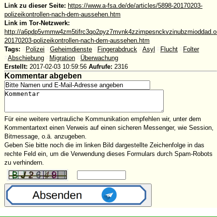
Link zu dieser Seite:
https://www.a-fsa.de/de/articles/5898-20170203-
polizeikontrollen-nach-dem-aussehen.htm
Link im Tor-Netzwerk:
http://a6pdp5vmmw4zm5tifrc3qo2pyz7mvnk4zzimpesnckvzinubzmioddad.oni
20170203-polizeikontrollen-nach-dem-aussehen.htm
Tags:
#
Polizei
#
Geheimdienste
#
Fingerabdruck
#
Asyl
#
Flucht
#
Folter
#
Abschiebung
#
Migration
#
Überwachung
Erstellt:
2017-02-03 10:59:56
Aufrufe:
2316
Kommentar abgeben
Für eine weitere vertrauliche Kommunikation empfehlen wir, unter dem
Kommentartext einen Verweis auf einen sicheren Messenger, wie Session,
Bitmessage, o.ä. anzugeben.
Geben Sie bitte noch die im linken Bild dargestellte Zeichenfolge in das
rechte Feld ein, um die Verwendung dieses Formulars durch Spam-Robots
zu verhindern.