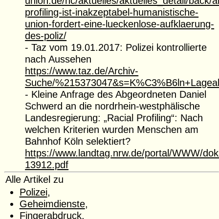
union.de/nc/aktuelles/aktuelles_detail/back/akt
profiling-ist-inakzeptabel-humanistische-
union-fordert-eine-lueckenlose-aufklaerung-
des-poliz/
- Taz vom 19.01.2017: Polizei kontrollierte
nach Aussehen
https://www.taz.de/Archiv-
Suche/%215373047&s=K%C3%B6ln+Lageab
- Kleine Anfrage des Abgeordneten Daniel
Schwerd an die nordrhein-westphälische
Landesregierung: „Racial Profiling“: Nach
welchen Kriterien wurden Menschen am
Bahnhof Köln selektiert?
https://www.landtag.nrw.de/portal/WWW/d
13912.pdf
Alle Artikel zu
Polizei
,
Geheimdienste
,
Fingerabdruck
,