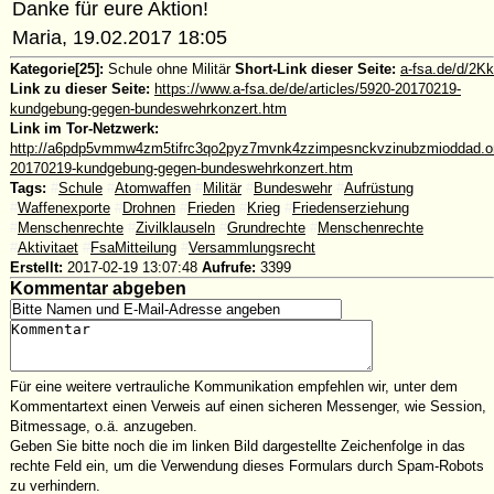
Danke für eure Aktion!
Maria, 19.02.2017 18:05
Kategorie[25]:
Schule ohne Militär
Short-Link dieser Seite:
a-fsa.de/d/2Kk
Link zu dieser Seite:
https://www.a-fsa.de/de/articles/5920-20170219-
kundgebung-gegen-bundeswehrkonzert.htm
Link im Tor-Netzwerk:
http://a6pdp5vmmw4zm5tifrc3qo2pyz7mvnk4zzimpesnckvzinubzmioddad.oni
20170219-kundgebung-gegen-bundeswehrkonzert.htm
Tags:
#
Schule
#
Atomwaffen
#
Militär
#
Bundeswehr
#
Aufrüstung
#
Waffenexporte
#
Drohnen
#
Frieden
#
Krieg
#
Friedenserziehung
#
Menschenrechte
#
Zivilklauseln
#
Grundrechte
#
Menschenrechte
#
Aktivitaet
#
FsaMitteilung
#
Versammlungsrecht
Erstellt:
2017-02-19 13:07:48
Aufrufe:
3399
Kommentar abgeben
Für eine weitere vertrauliche Kommunikation empfehlen wir, unter dem
Kommentartext einen Verweis auf einen sicheren Messenger, wie Session,
Bitmessage, o.ä. anzugeben.
Geben Sie bitte noch die im linken Bild dargestellte Zeichenfolge in das
rechte Feld ein, um die Verwendung dieses Formulars durch Spam-Robots
zu verhindern.