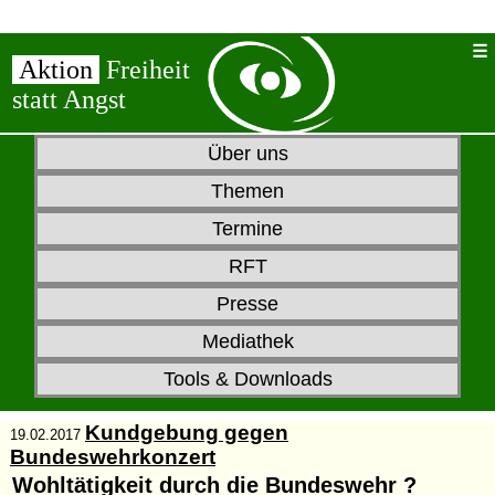
Aktion
Freiheit
statt Angst
Über uns
Themen
Termine
RFT
Presse
Mediathek
Tools & Downloads
Kundgebung gegen
19.02.2017
Bundeswehrkonzert
Wohltätigkeit durch die Bundeswehr ?