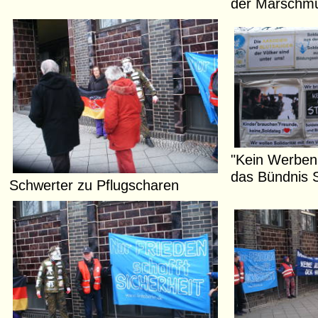
der Marschmus
"Kein Werben 
das Bündnis S
Schwerter zu Pflugscharen