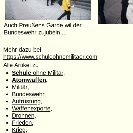
Auch Preußens Garde wil der
Bundeswehr zujubeln ...
Mehr dazu bei
https://www.schuleohnemilitaer.com
Alle Artikel zu
Schule
ohne Militär
,
Atomwaffen
,
Militär
,
Bundeswehr
,
Aufrüstung
,
Waffenexporte
,
Drohnen
,
Frieden
,
Krieg
,