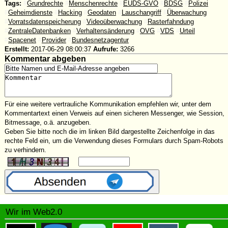
Tags:
#
Grundrechte
#
Menschenrechte
#
EUDS-GVO
#
BDSG
#
Polizei
#
Geheimdienste
#
Hacking
#
Geodaten
#
Lauschangriff
#
Überwachung
#
Vorratsdatenspeicherung
#
Videoüberwachung
#
Rasterfahndung
#
ZentraleDatenbanken
#
Verhaltensänderung
#
OVG
#
VDS
#
Urteil
#
Spacenet
#
Provider
#
Bundesnetzagentur
Erstellt:
2017-06-29 08:00:37
Aufrufe:
3266
Kommentar abgeben
Für eine weitere vertrauliche Kommunikation empfehlen wir, unter dem
Kommentartext einen Verweis auf einen sicheren Messenger, wie Session,
Bitmessage, o.ä. anzugeben.
Geben Sie bitte noch die im linken Bild dargestellte Zeichenfolge in das
rechte Feld ein, um die Verwendung dieses Formulars durch Spam-Robots
zu verhindern.
Wir im Web2.0