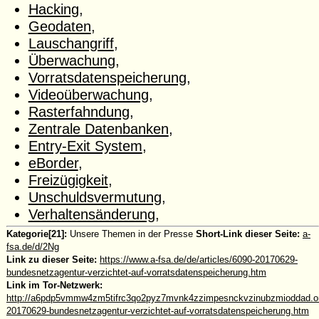
Hacking
,
Geodaten
,
Lauschangriff
,
Überwachung
,
Vorratsdatenspeicherung
,
Videoüberwachung
,
Rasterfahndung
,
Zentrale Datenbanken
,
Entry-Exit System
,
eBorder
,
Freizügigkeit
,
Unschuldsvermutung
,
Verhaltensänderung
,
Kategorie[21]:
Unsere Themen in der Presse
Short-Link dieser Seite:
a-
fsa.de/d/2Ng
Link zu dieser Seite:
https://www.a-fsa.de/de/articles/6090-20170629-
bundesnetzagentur-verzichtet-auf-vorratsdatenspeicherung.htm
Link im Tor-Netzwerk:
http://a6pdp5vmmw4zm5tifrc3qo2pyz7mvnk4zzimpesnckvzinubzmioddad.oni
20170629-bundesnetzagentur-verzichtet-auf-vorratsdatenspeicherung.htm