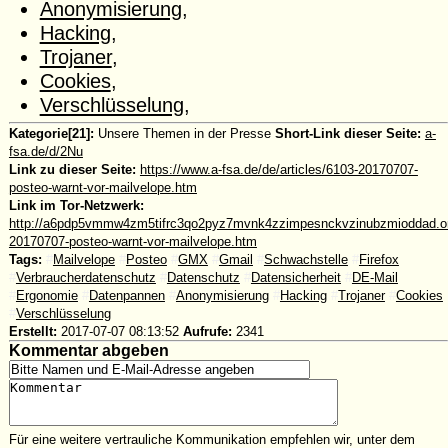
Anonymisierung
,
Hacking
,
Trojaner
,
Cookies
,
Verschlüsselung
,
Kategorie[21]:
Unsere Themen in der Presse
Short-Link dieser Seite:
a-
fsa.de/d/2Nu
Link zu dieser Seite:
https://www.a-fsa.de/de/articles/6103-20170707-
posteo-warnt-vor-mailvelope.htm
Link im Tor-Netzwerk:
http://a6pdp5vmmw4zm5tifrc3qo2pyz7mvnk4zzimpesnckvzinubzmioddad.oni
20170707-posteo-warnt-vor-mailvelope.htm
Tags:
#
Mailvelope
#
Posteo
#
GMX
#
Gmail
#
Schwachstelle
#
Firefox
#
Verbraucherdatenschutz
#
Datenschutz
#
Datensicherheit
#
DE-Mail
#
Ergonomie
#
Datenpannen
#
Anonymisierung
#
Hacking
#
Trojaner
#
Cookies
#
Verschlüsselung
Erstellt:
2017-07-07 08:13:52
Aufrufe:
2341
Kommentar abgeben
Für eine weitere vertrauliche Kommunikation empfehlen wir, unter dem