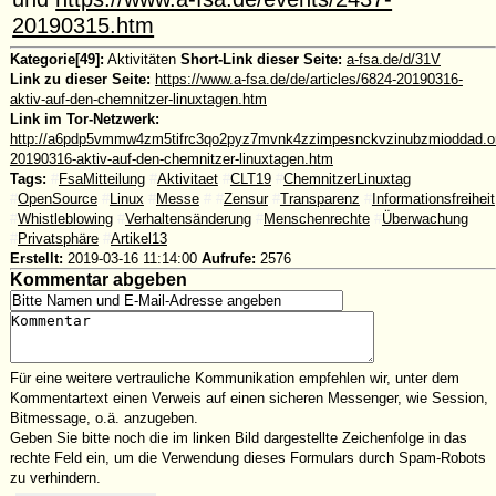
20190315.htm
Kategorie[49]:
Aktivitäten
Short-Link dieser Seite:
a-fsa.de/d/31V
Link zu dieser Seite:
https://www.a-fsa.de/de/articles/6824-20190316-
aktiv-auf-den-chemnitzer-linuxtagen.htm
Link im Tor-Netzwerk:
http://a6pdp5vmmw4zm5tifrc3qo2pyz7mvnk4zzimpesnckvzinubzmioddad.oni
20190316-aktiv-auf-den-chemnitzer-linuxtagen.htm
Tags:
#
FsaMitteilung
#
Aktivitaet
#
CLT19
#
ChemnitzerLinuxtag
#
OpenSource
#
Linux
#
Messe
#
#
Zensur
#
Transparenz
#
Informationsfreiheit
#
Whistleblowing
#
Verhaltensänderung
#
Menschenrechte
#
Überwachung
#
Privatsphäre
#
Artikel13
Erstellt:
2019-03-16 11:14:00
Aufrufe:
2576
Kommentar abgeben
Für eine weitere vertrauliche Kommunikation empfehlen wir, unter dem
Kommentartext einen Verweis auf einen sicheren Messenger, wie Session,
Bitmessage, o.ä. anzugeben.
Geben Sie bitte noch die im linken Bild dargestellte Zeichenfolge in das
rechte Feld ein, um die Verwendung dieses Formulars durch Spam-Robots
zu verhindern.