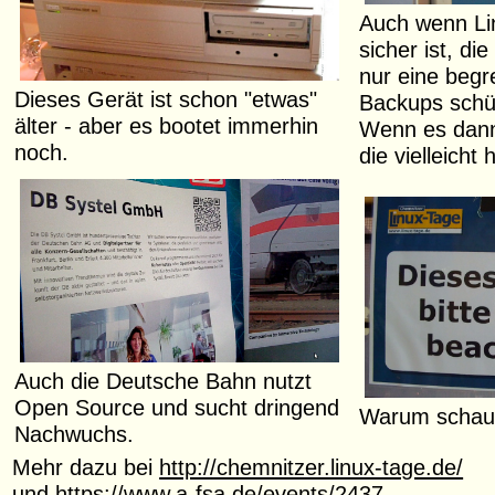
Auch wenn Li
sicher ist, di
nur eine begr
Dieses Gerät ist schon "etwas"
Backups schü
älter - aber es bootet immerhin
Wenn es dann 
noch.
die vielleicht h
Auch die Deutsche Bahn nutzt
Open Source und sucht dringend
Warum schaus
Nachwuchs.
Mehr dazu bei
http://chemnitzer.linux-tage.de/
und
https://www.a-fsa.de/events/2437-