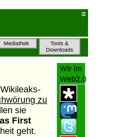
Mediathek
Tools &
Downloads
Wir im
Web2.0
Wikileaks-
chwörung zu
len sie
as First
heit geht.