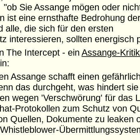
d "ob Sie Assange mögen oder nicht
n ist eine ernsthafte Bedrohung de
 alle, die sich für den ersten
 interessieren, sollten energisch p
 The Intercept - ein
Assange-Kriti
in:
en Assange schafft einen gefährlic
enn das durchgeht, was hindert sie
ten wegen 'Verschwörung' für das 
at-Protokollen zum Schutz von Que
on Quellen, Dokumente zu leaken od
Whistleblower-Übermittlungssyste