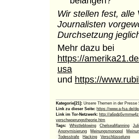
belangen?"
Wir stellen fest, al
Journalisten vorgew
Durchsetzung jeglic
Mehr dazu bei
https://amerika21.d
usa
und
https://www.rub
Kategorie[21]:
Unsere Themen in der Presse
Link zu dieser Seite:
https://www.a-fsa.de/d
Link im Tor-Netzwerk:
http://a6pdp5vmmw4zm
verschwoerungstheorie.htm
Tags:
#
Whistleblowing
#
ChelseaManning
#
Ju
#
Anonymisierung
#
Meinungsmonopol
#
Meinun
#
Todesstrafe
#
Hacking
#
Verschlüsselung