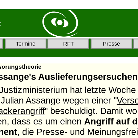
t
Termine
RFT
Presse
wörungstheorie
Assange's Auslieferungsersuchen
ustizministerium hat letzte Woche 
Julian Assange wegen einer "
Vers
ckerangriff
" beschuldigt. Damit wol
en, dass es um einen
Angriff auf d
ent
, die Presse- und Meinungsfrei