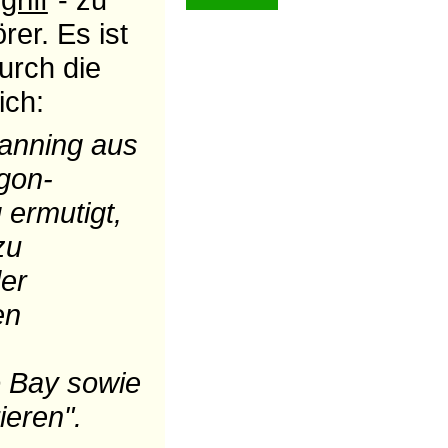
er. Es ist
urch die
ich:
Manning aus
gon-
ermutigt,
zu
der
en
 Bay sowie
ieren".