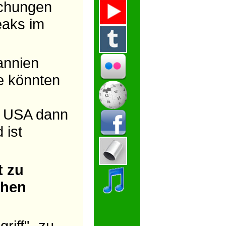
lichungen
eaks im
annien
e könnten
en USA dann
 ist
t zu
chen
riff
"- zu