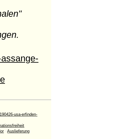
malen"
ngen.
g-assange-
ze
90426-usa-erfinden-
mationsfreiheit
or
#
Auslieferung