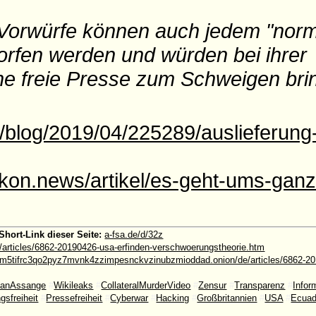
le Vorwürfe können auch jedem "nor
orfen werden und würden bei ihrer
he freie Presse zum Schweigen bri
e/blog/2019/04/225289/auslieferun
ikon.news/artikel/es-geht-ums-gan
Short-Link dieser Seite:
a-fsa.de/d/32z
e/articles/6862-20190426-usa-erfinden-verschwoerungstheorie.htm
5tifrc3qo2pyz7mvnk4zzimpesnckvzinubzmioddad.onion/de/articles/6862-201
lianAssange
#
Wikileaks
#
CollateralMurderVideo
#
Zensur
#
Transparenz
#
Infor
gsfreiheit
#
Pressefreiheit
#
Cyberwar
#
Hacking
#
Großbritannien
#
USA
#
Ecuad