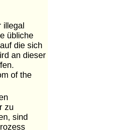
illegal
e übliche
auf die sich
ird an dieser
fen.
om of the
nen
r zu
en, sind
Prozess