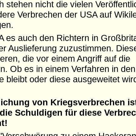
h stehen nicht die vielen Veröffent
dere Verbrechen der USA auf Wikil
gen.
A es auch den Richtern in Großbrit
er Auslieferung zuzustimmen. Dies
ren, die vor einem Angriff auf die
en. Ob es in einem Verfahren in d
e bleibt oder diese ausgeweitet wird
tlichung von Kriegsverbrechen is
die Schuldigen für diese Verbre
t!
"
Verschwörung zu einem Hackerang