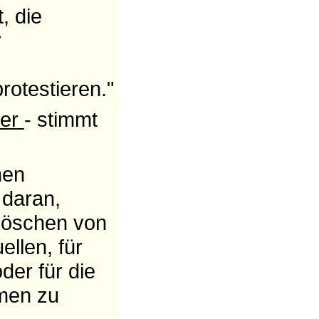
, die
r
rotestieren."
ker
- stimmt
hen
 daran,
Löschen von
llen, für
er für die
men zu