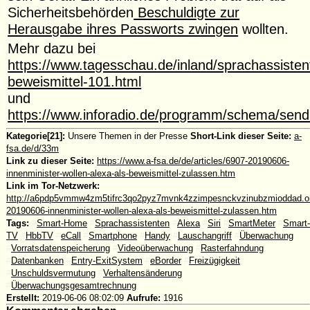
Sicherheitsbehörden
Beschuldigte zur
Herausgabe ihres Passworts zwingen
wollten.
Mehr dazu bei
https://www.tagesschau.de/inland/sprachassisten
beweismittel-101.html
und
https://www.inforadio.de/programm/schema/send
Kategorie[21]:
Unsere Themen in der Presse
Short-Link dieser Seite:
a-
fsa.de/d/33m
Link zu dieser Seite:
https://www.a-fsa.de/de/articles/6907-20190606-
innenminister-wollen-alexa-als-beweismittel-zulassen.htm
Link im Tor-Netzwerk:
http://a6pdp5vmmw4zm5tifrc3qo2pyz7mvnk4zzimpesnckvzinubzmioddad.oni
20190606-innenminister-wollen-alexa-als-beweismittel-zulassen.htm
Tags:
#
Smart-Home
#
Sprachassistenten
#
Alexa
#
Siri
#
SmartMeter
#
Smart-
TV
#
HbbTV
#
eCall
#
Smartphone
#
Handy
#
Lauschangriff
#
Überwachung
#
Vorratsdatenspeicherung
#
Videoüberwachung
#
Rasterfahndung
#
Datenbanken
#
Entry-ExitSystem
#
eBorder
#
Freizügigkeit
#
Unschuldsvermutung
#
Verhaltensänderung
#
Überwachungsgesamtrechnung
Erstellt:
2019-06-06 08:02:09
Aufrufe:
1916