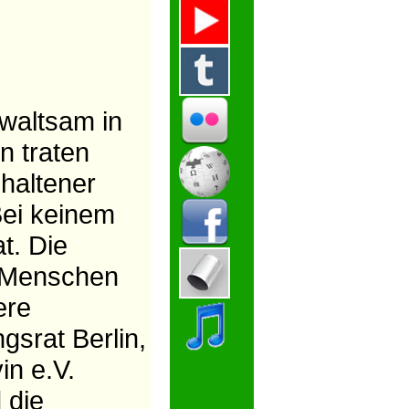
ewaltsam in
n traten
ehaltener
Bei keinem
t. Die
n Menschen
ere
gsrat Berlin,
n e.V.
 die