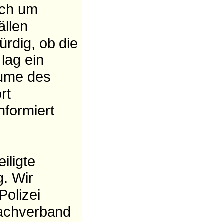
ich um
̈llen
̈rdig, ob die
lag ein
̈ume des
rt
nformiert
iligte
g. Wir
Polizei
fachverband