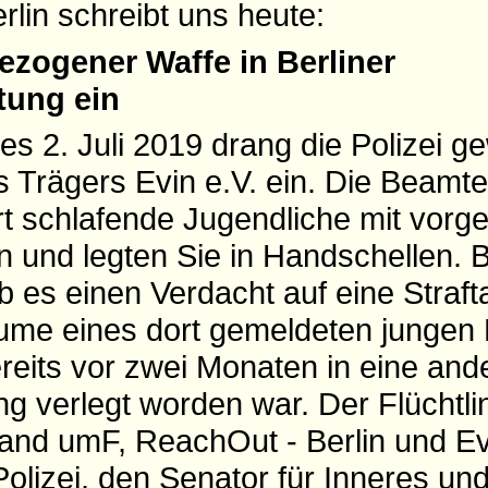
rlin schreibt uns heute:
gezogener Waffe in Berliner
tung ein
s 2. Juli 2019 drang die Polizei g
Trägers Evin e.V. ein. Die Beamte
rt schlafende Jugendliche mit vorg
n und legten Sie in Handschellen. 
 es einen Verdacht auf eine Strafta
Räume eines dort gemeldeten junge
reits vor zwei Monaten in eine and
g verlegt worden war. Der Flüchtlin
nd umF, ReachOut - Berlin und Evi
Polizei, den Senator für Inneres und