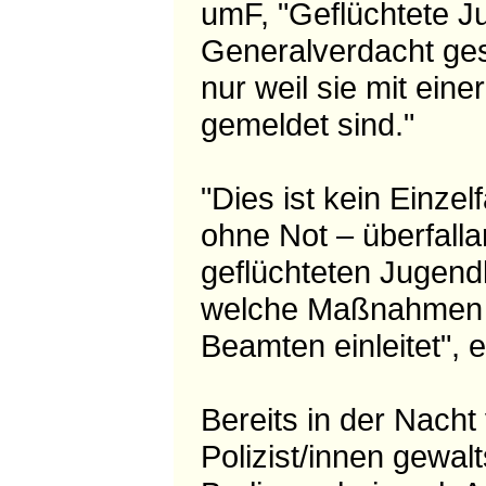
umF, "Geflüchtete Ju
Generalverdacht ges
nur weil sie mit ein
gemeldet sind."
"Dies ist kein Einzel
ohne Not – überfall
geflüchteten Jugendl
welche Maßnahmen s
Beamten einleitet", 
Bereits in der Nach
Polizist/innen gewa