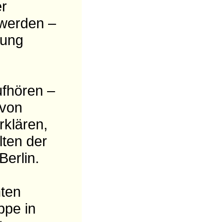
er
 werden –
tung
ufhören –
 von
klären,
ten der
Berlin.
hten
ppe in