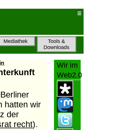
Mediathek
Tools &
Downloads
in
Wir im
nterkunft
Web2.0
 Berliner
h hatten wir
z der
rat recht
).