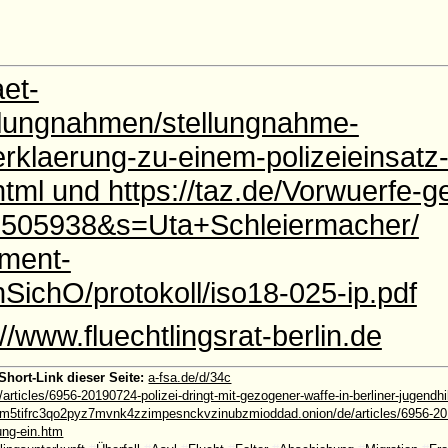
aet-
ellungnahmen/stellungnahme-
/erklaerung-zu-einem-polizeieinsatz-
ml und https://taz.de/Vorwuerfe-g
/!5505938&s=Uta+Schleiermacher/
ament-
nSichO/protokoll/iso18-025-ip.pdf
://www.fluechtlingsrat-berlin.de
Short-Link dieser Seite:
a-fsa.de/d/34c
/articles/6956-20190724-polizei-dringt-mit-gezogener-waffe-in-berliner-jugendhi
5tifrc3qo2pyz7mvnk4zzimpesnckvzinubzmioddad.onion/de/articles/6956-2019
tung-ein.htm