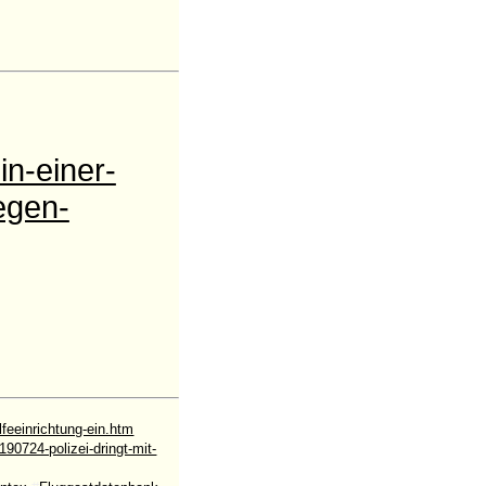
in-einer-
egen-
lfeeinrichtung-ein.htm
0724-polizei-dringt-mit-