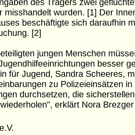
ngaben des Trägers zwei geflüchte
 misshandelt wurden. [1] Der Inn
es beschäftigte sich daraufhin mi
uchung. [2]
eteiligten jungen Menschen müsse
ugendhilfeeinrichtungen besser ge
in für Jugend, Sandra Scheeres, 
inbarungen zu Polizeieinsätzen in
ngen durchsetzen, die sicherstellen
t wiederholen", erklärt Nora Brezge
 e.V.