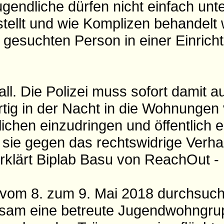
gendliche dürfen nicht einfach unt
tellt und wie Komplizen behandelt
er gesuchten Person in einer Einrich
fall. Die Polizei muss sofort damit a
artig in der Nacht in die Wohnungen
ichen einzudringen und öffentlich er
ie gegen das rechtswidrige Verhal
erklärt Biplab Basu von ReachOut - 
t vom 8. zum 9. Mai 2018 durchsuc
ltsam eine betreute Jugendwohngru