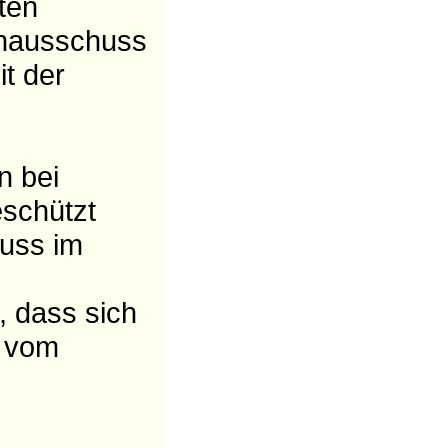
ten
enausschuss
t der
n bei
schützt
muss im
, dass sich
r vom