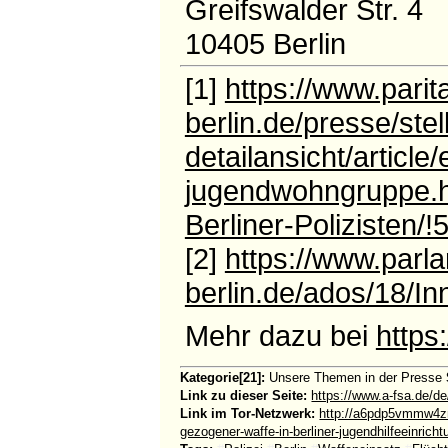
Greifswalder Str. 4
10405 Berlin
[1]
https://www.parit
berlin.de/presse/st
detailansicht/article
jugendwohngruppe.ht
Berliner-Polizisten
[2]
https://www.parl
berlin.de/ados/18/In
Mehr dazu bei
https
Kategorie[21]:
Unsere Themen in der Presse
Link zu dieser Seite:
https://www.a-fsa.de/de
Link im Tor-Netzwerk:
http://a6pdp5vmmw4zm
gezogener-waffe-in-berliner-jugendhilfeeinrich