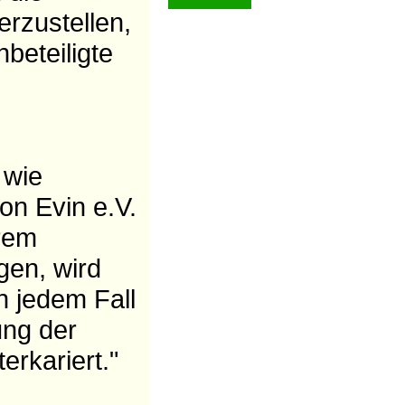
erzustellen,
nbeteiligte
 wie
on Evin e.V.
trem
gen, wird
in jedem Fall
ung der
rkariert."