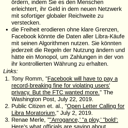
ördern, indem Sie es den Menschen
erleichtert, ihr Geld in dem neuen Netzwerk
mit sofortiger globaler Reichweite zu
verstecken.
die Freiheit erodieren ohne klare Grenzen,
Facebook könnte die Daten aller Libra-Käufe
mit seinen Algorithmen nutzen. Sie könnten
jederzeit die Regeln der Nutzung ändern und
hätte ein Monopol, um Zahlungen in der von
ihr kontrollierten Währung zu erhalten.
Links:
Tony Romm, "
Facebook will have to pay a
record-breaking fine for violating users’
privacy. But the FTC wanted more.
" The
Washington Post, July 22, 2019.
Public Citizen et. al., "
Open Letter Calling for
Libra Moratorium
," July 2, 2019.
Renae Merle, "
"Arrogance,’ "a ploy,’ "bold’:
Here’s what officials are saying about