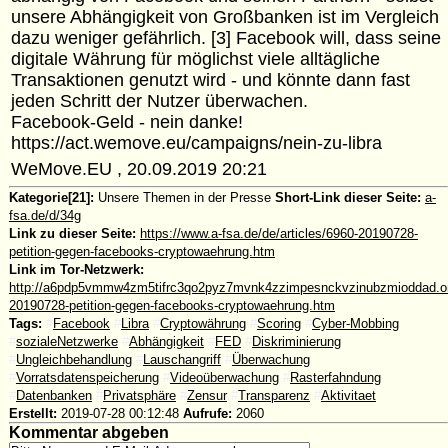
unsere Abhängigkeit von Großbanken ist im Vergleich
dazu weniger gefährlich. [3] Facebook will, dass seine
digitale Währung für möglichst viele alltägliche
Transaktionen genutzt wird - und könnte dann fast
jeden Schritt der Nutzer überwachen.
Facebook-Geld - nein danke!
https://act.wemove.eu/campaigns/nein-zu-libra
WeMove.EU , 20.09.2019 20:21
Kategorie[21]:
Unsere Themen in der Presse
Short-Link dieser Seite:
a-
fsa.de/d/34g
Link zu dieser Seite:
https://www.a-fsa.de/de/articles/6960-20190728-
petition-gegen-facebooks-cryptowaehrung.htm
Link im Tor-Netzwerk:
http://a6pdp5vmmw4zm5tifrc3qo2pyz7mvnk4zzimpesnckvzinubzmioddad.oni
20190728-petition-gegen-facebooks-cryptowaehrung.htm
Tags:
#
Facebook
#
Libra
#
Cryptowährung
#
Scoring
#
Cyber-Mobbing
#
sozialeNetzwerke
#
Abhängigkeit
#
FED
#
Diskriminierung
#
Ungleichbehandlung
#
Lauschangriff
#
Überwachung
#
Vorratsdatenspeicherung
#
Videoüberwachung
#
Rasterfahndung
#
Datenbanken
#
Privatsphäre
#
Zensur
#
Transparenz
#
Aktivitaet
Erstellt:
2019-07-28 00:12:48
Aufrufe:
2060
Kommentar abgeben