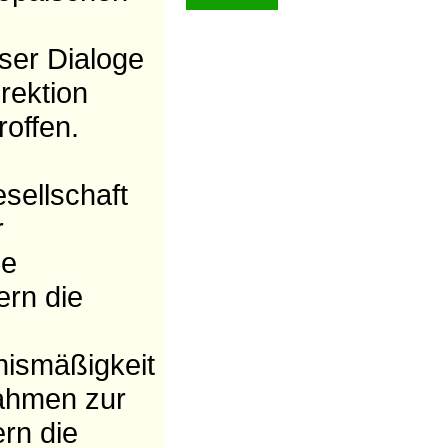
er Dialoge
rektion
offen.
esellschaft
r
ie
rn die
nismäßigkeit
nahmen zur
rn die