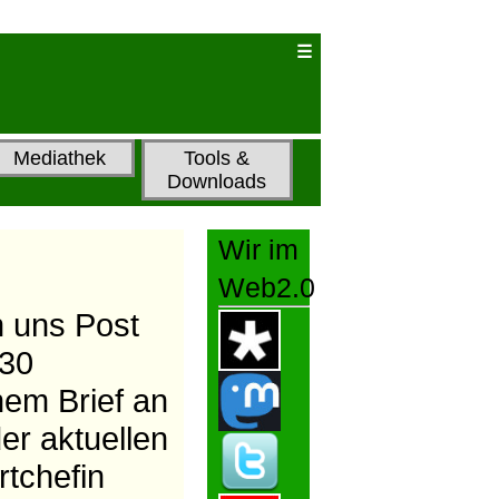
Mediathek
Tools &
Downloads
Wir im
Web2.0
n uns Post
 30
nem Brief an
er aktuellen
rtchefin