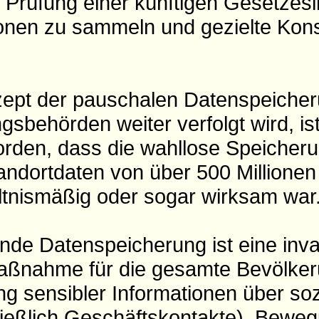
r Prüfung einer künftigen Gesetzesin
ionen zu sammeln und gezielte Kons
ept der pauschalen Datenspeicher
gsbehörden weiter verfolgt wird, ist
rden, dass die wahllose Speicher
andortdaten von über 500 Millione
ltnismäßig oder sogar wirksam war
nde Datenspeicherung ist eine inv
nahme für die gesamte Bevölker
g sensibler Informationen über soz
ließlich Geschäftskontakte), Bewe