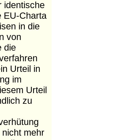
 identische
ie EU-Charta
sen in die
n von
e die
verfahren
 Urteil in
ng im
iesem Urteil
dlich zu
sverhütung
 nicht mehr