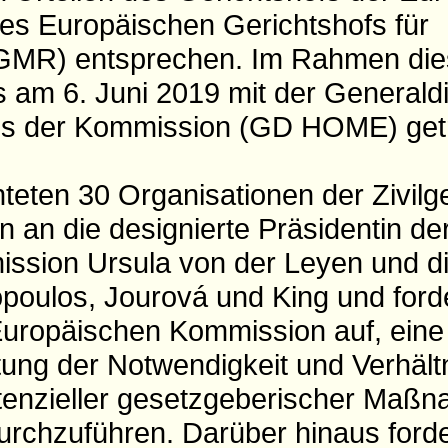
s Europäischen Gerichtshofs für
MR) entsprechen. Im Rahmen dies
s am 6. Juni 2019 mit der Generaldi
res der Kommission (GD HOME) getr
hteten 30 Organisationen der Zivilg
n an die designierte Präsidentin de
ssion Ursula von der Leyen und d
oulos, Jourová und King und forde
uropäischen Kommission auf, eine
ng der Notwendigkeit und Verhält
tenzieller gesetzgeberischer Maß
rchzuführen. Darüber hinaus forde