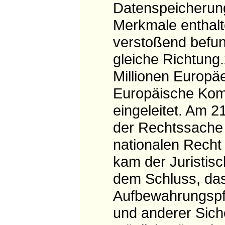
Datenspeicherung
Merkmale enthalt
verstoßend befun
gleiche Richtun
Millionen Europäe
Europäische Komm
eingeleitet. Am 2
der Rechtssache
nationalen Recht 
kam der Juristis
dem Schluss, dass
Aufbewahrungspfl
und anderer Sich