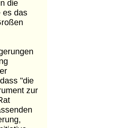
n die
 es das
 Großen
lgerungen
ung
er
dass "die
rument zur
Rat
fassenden
erung,