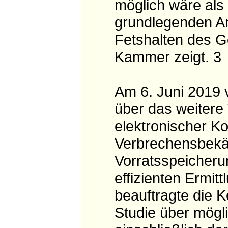
möglich wäre als
grundlegenden An
Fetshalten des Ge
Kammer zeigt. 3
Am 6. Juni 2019 
über das weitere
elektronischer 
Verbrechensbekäm
Vorratsspeicheru
effizienten Ermitt
beauftragte die
Studie über mögl