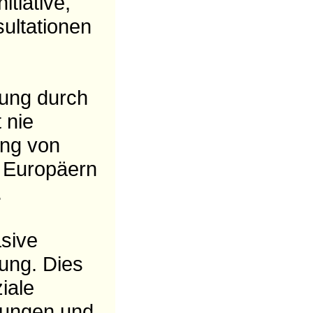
itiative,
ultationen
ung durch
 nie
ung von
n Europäern
.
asive
ung. Dies
iale
gungen und