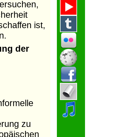
tersuchen,
herheit
chaffen ist,
n.
ung der
nformelle
erung zu
ropäischen