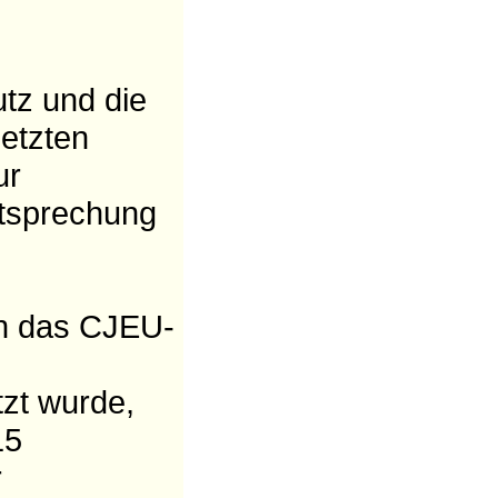
utz und die
etzten
ur
htsprechung
en das CJEU-
tzt wurde,
15
r