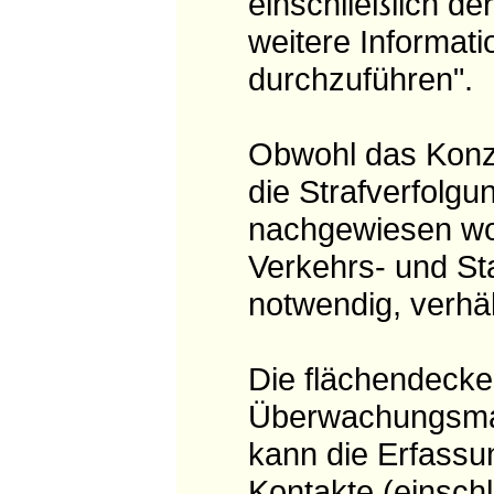
einschließlich de
weitere Informat
durchzuführen".
Obwohl das Konz
die Strafverfolgun
nachgewiesen wo
Verkehrs- und St
notwendig, verhä
Die flächendecke
Überwachungsmaß
kann die Erfassun
Kontakte (einsch