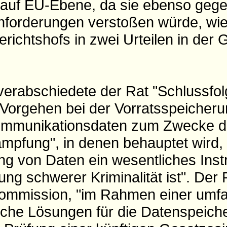
 auf EU-Ebene, da sie ebenso gege
forderungen verstoßen würde, wie
richtshofs in zwei Urteilen in der
verabschiedete der Rat "Schlussfo
 Vorgehen bei der Vorratsspeicher
Kommunikationsdaten zum Zwecke d
pfung", in denen behauptet wird, 
ng von Daten ein wesentliches Inst
lung schwerer Kriminalität ist". Der 
 Kommission, "im Rahmen einer um
iche Lösungen für die Datenspeich