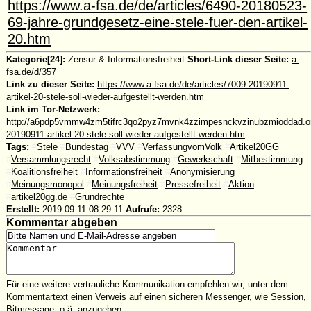
https://www.a-fsa.de/de/articles/6490-20180523-
69-jahre-grundgesetz-eine-stele-fuer-den-artikel-
20.htm
Kategorie[24]:
Zensur & Informationsfreiheit
Short-Link dieser Seite:
a-
fsa.de/d/357
Link zu dieser Seite:
https://www.a-fsa.de/de/articles/7009-20190911-
artikel-20-stele-soll-wieder-aufgestellt-werden.htm
Link im Tor-Netzwerk:
http://a6pdp5vmmw4zm5tifrc3qo2pyz7mvnk4zzimpesnckvzinubzmioddad.oni
20190911-artikel-20-stele-soll-wieder-aufgestellt-werden.htm
Tags:
#
Stele
#
Bundestag
#
VVV
#
VerfassungvomVolk
#
Artikel20GG
#
Versammlungsrecht
#
Volksabstimmung
#
Gewerkschaft
#
Mitbestimmung
#
Koalitionsfreiheit
#
Informationsfreiheit
#
Anonymisierung
#
Meinungsmonopol
#
Meinungsfreiheit
#
Pressefreiheit
#
Aktion
#
artikel20gg.de
#
Grundrechte
Erstellt:
2019-09-11 08:29:11
Aufrufe:
2328
Kommentar abgeben
Für eine weitere vertrauliche Kommunikation empfehlen wir, unter dem
Kommentartext einen Verweis auf einen sicheren Messenger, wie Session,
Bitmessage, o.ä. anzugeben.