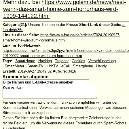
Mehr dazu bei
https://www.golem.de/news/nest-
wenn-das-smart-home-zum-horrorhaus-wird-
1909-144122.html
Kategorie[21]:
Unsere Themen in der Presse
Short-Link dieser Seite:
a-
fsa.de/d/35n
Link zu dieser Seite:
https://www.a-fsa.de/de/articles/7024-20190927-
smart-home-wird-zum-horrorhaus.htm
Link im Tor-Netzwerk:
http://a6pdp5vmmw4zm5tifrc3qo2pyz7mvnk4zzimpesnckvzinubzmioddad.oni
20190927-smart-home-wird-zum-horrorhaus.htm
Tags:
#
SmartHome
#
Hacking
#
Trojaner
#
Cookies
#
Verschlüsselung
#
SmartMeter
#
Smart-TV
#
HbbTV
#
eCall
#
Smartphone
#
Handy
Erstellt:
2019-09-27 19:49:32
Aufrufe:
3416
Kommentar abgeben
Für eine weitere vertrauliche Kommunikation empfehlen wir, unter dem
Kommentartext einen Verweis auf einen sicheren Messenger, wie Session,
Bitmessage, o.ä. anzugeben.
Geben Sie bitte noch die im linken Bild dargestellte Zeichenfolge in das
rechte Feld ein, um die Verwendung dieses Formulars durch Spam-Robots
zu verhindern.