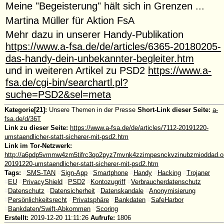
Meine "Begeisterung" hält sich in Grenzen ...
Martina Müller für Aktion FsA
Mehr dazu in unserer Handy-Publikation
https://www.a-fsa.de/de/articles/6365-20180205-
das-handy-dein-unbekannter-begleiter.htm
und in weiteren Artikel zu PSD2
https://www.a-
fsa.de/cgi-bin/searchartl.pl?
suche=PSD2&sel=meta
Kategorie[21]:
Unsere Themen in der Presse
Short-Link dieser Seite:
a-
fsa.de/d/36T
Link zu dieser Seite:
https://www.a-fsa.de/de/articles/7112-20191220-
umstaendlicher-statt-sicherer-mit-psd2.htm
Link im Tor-Netzwerk:
http://a6pdp5vmmw4zm5tifrc3qo2pyz7mvnk4zzimpesnckvzinubzmioddad.onio
20191220-umstaendlicher-statt-sicherer-mit-psd2.htm
Tags:
#
SMS-TAN
#
Sign-App
#
Smartphone
#
Handy
#
Hacking
#
Trojaner
#
EU
#
PrivacyShield
#
PSD2
#
Kontozugriff
#
Verbraucherdatenschutz
#
Datenschutz
#
Datensicherheit
#
Datenskandale
#
Anonymisierung
#
Persönlichkeitsrecht
#
Privatsphäre
#
Bankdaten
#
SafeHarbor
#
Bankdaten/Swift-Abkommen
#
Scoring
Erstellt:
2019-12-20 11:11:26
Aufrufe:
1806