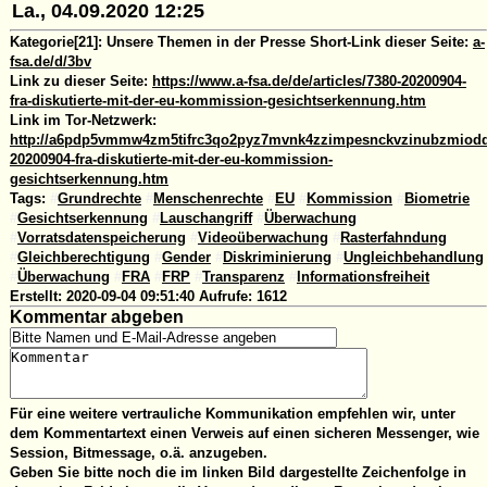
La., 04.09.2020 12:25
Kategorie[21]:
Unsere Themen in der Presse
Short-Link dieser Seite:
a-
fsa.de/d/3bv
Link zu dieser Seite:
https://www.a-fsa.de/de/articles/7380-20200904-
fra-diskutierte-mit-der-eu-kommission-gesichtserkennung.htm
Link im Tor-Netzwerk:
http://a6pdp5vmmw4zm5tifrc3qo2pyz7mvnk4zzimpesnckvzinubzmioddad
20200904-fra-diskutierte-mit-der-eu-kommission-
gesichtserkennung.htm
Tags:
#
Grundrechte
#
Menschenrechte
#
EU
#
Kommission
#
Biometrie
#
Gesichtserkennung
#
Lauschangriff
#
Überwachung
#
Vorratsdatenspeicherung
#
Videoüberwachung
#
Rasterfahndung
#
Gleichberechtigung
#
Gender
#
Diskriminierung
#
Ungleichbehandlung
#
Überwachung
#
FRA
#
FRP
#
Transparenz
#
Informationsfreiheit
Erstellt:
2020-09-04 09:51:40
Aufrufe:
1612
Kommentar abgeben
Für eine weitere vertrauliche Kommunikation empfehlen wir, unter
dem Kommentartext einen Verweis auf einen sicheren Messenger, wie
Session, Bitmessage, o.ä. anzugeben.
Geben Sie bitte noch die im linken Bild dargestellte Zeichenfolge in