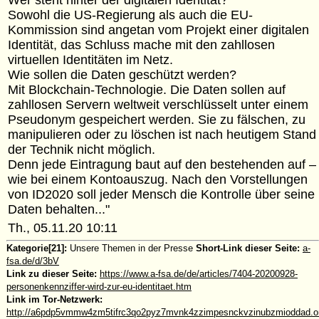
Wer steht hinter der digitalen Identität?
Sowohl die US-Regierung als auch die EU-
Kommission sind angetan vom Projekt einer digitalen
Identität, das Schluss mache mit den zahllosen
virtuellen Identitäten im Netz.
Wie sollen die Daten geschützt werden?
Mit Blockchain-Technologie. Die Daten sollen auf
zahllosen Servern weltweit verschlüsselt unter einem
Pseudonym gespeichert werden. Sie zu fälschen, zu
manipulieren oder zu löschen ist nach heutigem Stand
der Technik nicht möglich.
Denn jede Eintragung baut auf den bestehenden auf –
wie bei einem Kontoauszug. Nach den Vorstellungen
von ID2020 soll jeder Mensch die Kontrolle über seine
Daten behalten..."
Th., 05.11.20 10:11
Kategorie[21]:
Unsere Themen in der Presse
Short-Link dieser Seite:
a-
fsa.de/d/3bV
Link zu dieser Seite:
https://www.a-fsa.de/de/articles/7404-20200928-
personenkennziffer-wird-zur-eu-identitaet.htm
Link im Tor-Netzwerk:
http://a6pdp5vmmw4zm5tifrc3qo2pyz7mvnk4zzimpesnckvzinubzmioddad.oni