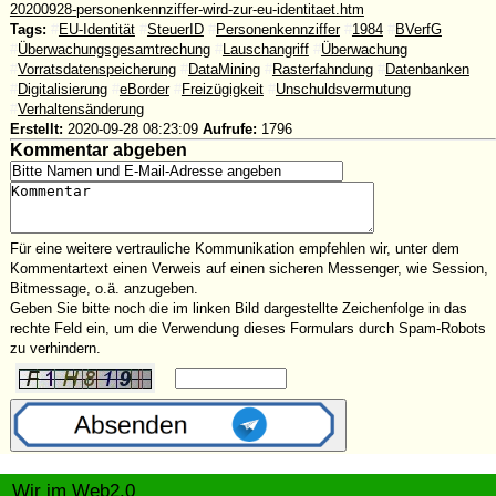
20200928-personenkennziffer-wird-zur-eu-identitaet.htm
Tags:
#
EU-Identität
#
SteuerID
#
Personenkennziffer
#
1984
#
BVerfG
#
Überwachungsgesamtrechung
#
Lauschangriff
#
Überwachung
#
Vorratsdatenspeicherung
#
DataMining
#
Rasterfahndung
#
Datenbanken
#
Digitalisierung
#
eBorder
#
Freizügigkeit
#
Unschuldsvermutung
#
Verhaltensänderung
Erstellt:
2020-09-28 08:23:09
Aufrufe:
1796
Kommentar abgeben
Für eine weitere vertrauliche Kommunikation empfehlen wir, unter dem
Kommentartext einen Verweis auf einen sicheren Messenger, wie Session,
Bitmessage, o.ä. anzugeben.
Geben Sie bitte noch die im linken Bild dargestellte Zeichenfolge in das
rechte Feld ein, um die Verwendung dieses Formulars durch Spam-Robots
zu verhindern.
Wir im Web2.0