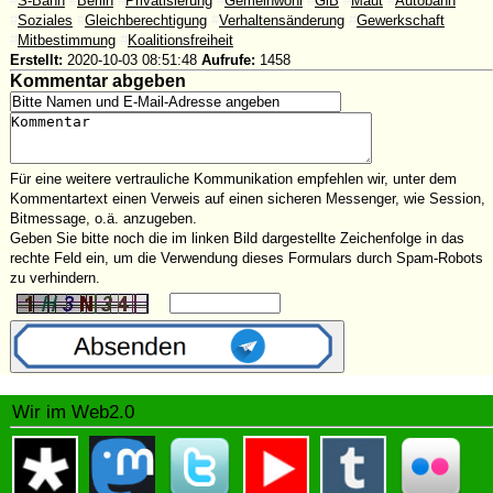
#
S-Bahn
#
Berlin
#
Privatisierung
#
Gemeinwohl
#
GiB
#
Maut
#
Autobahn
#
Soziales
#
Gleichberechtigung
#
Verhaltensänderung
#
Gewerkschaft
#
Mitbestimmung
#
Koalitionsfreiheit
Erstellt:
2020-10-03 08:51:48
Aufrufe:
1458
Kommentar abgeben
Für eine weitere vertrauliche Kommunikation empfehlen wir, unter dem
Kommentartext einen Verweis auf einen sicheren Messenger, wie Session,
Bitmessage, o.ä. anzugeben.
Geben Sie bitte noch die im linken Bild dargestellte Zeichenfolge in das
rechte Feld ein, um die Verwendung dieses Formulars durch Spam-Robots
zu verhindern.
Wir im Web2.0