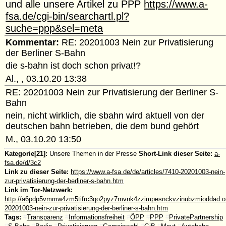
und alle unsere Artikel zu PPP
https://www.a-
fsa.de/cgi-bin/searchartl.pl?
suche=ppp&sel=meta
Kommentar:
RE: 20201003 Nein zur Privatisierung
der Berliner S-Bahn
die s-bahn ist doch schon privat!?
Al., , 03.10.20 13:38
RE: 20201003 Nein zur Privatisierung der Berliner S-
Bahn
nein, nicht wirklich, die sbahn wird aktuell von der
deutschen bahn betrieben, die dem bund gehört
M., 03.10.20 13:50
Kategorie[21]:
Unsere Themen in der Presse
Short-Link dieser Seite:
a-
fsa.de/d/3c2
Link zu dieser Seite:
https://www.a-fsa.de/de/articles/7410-20201003-nein-
zur-privatisierung-der-berliner-s-bahn.htm
Link im Tor-Netzwerk:
http://a6pdp5vmmw4zm5tifrc3qo2pyz7mvnk4zzimpesnckvzinubzmioddad.oni
20201003-nein-zur-privatisierung-der-berliner-s-bahn.htm
Tags:
#
Transparenz
#
Informationsfreiheit
#
ÖPP
#
PPP
#
PrivatePartnership