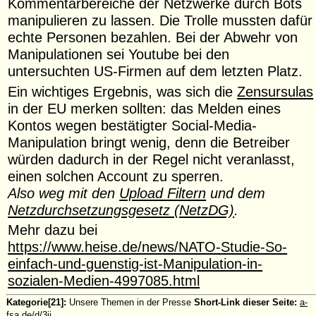
Kommentarbereiche der Netzwerke durch Bots
manipulieren zu lassen. Die Trolle mussten dafür
echte Personen bezahlen. Bei der Abwehr von
Manipulationen sei Youtube bei den
untersuchten US-Firmen auf dem letzten Platz.
Ein wichtiges Ergebnis, was sich die
Zensursulas
in der EU merken sollten: das Melden eines
Kontos wegen bestätigter Social-Media-
Manipulation bringt wenig, denn die Betreiber
würden dadurch in der Regel nicht veranlasst,
einen solchen Account zu sperren.
Also weg mit den
Upload Filtern
und dem
Netzdurchsetzungsgesetz (NetzDG)
.
Mehr dazu bei
https://www.heise.de/news/NATO-Studie-So-
einfach-und-guenstig-ist-Manipulation-in-
sozialen-Medien-4997085.html
Kategorie[21]:
Unsere Themen in der Presse
Short-Link dieser Seite:
a-
fsa.de/d/3ij