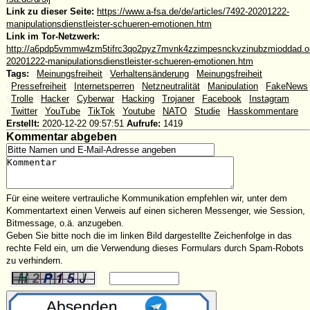
Link zu dieser Seite:
https://www.a-fsa.de/de/articles/7492-20201222-
manipulationsdienstleister-schueren-emotionen.htm
Link im Tor-Netzwerk:
http://a6pdp5vmmw4zm5tifrc3qo2pyz7mvnk4zzimpesnckvzinubzmioddad.oni
20201222-manipulationsdienstleister-schueren-emotionen.htm
Tags:
#
Meinungsfreiheit
#
Verhaltensänderung
#
Meinungsfreiheit
#
Pressefreiheit
#
Internetsperren
#
Netzneutralität
#
Manipulation
#
FakeNews
#
Trolle
#
Hacker
#
Cyberwar
#
Hacking
#
Trojaner
#
Facebook
#
Instagram
#
Twitter
#
YouTube
#
TikTok
#
Youtube
#
NATO
#
Studie
#
Hasskommentare
Erstellt:
2020-12-22 09:57:51
Aufrufe:
1419
Kommentar abgeben
Für eine weitere vertrauliche Kommunikation empfehlen wir, unter dem
Kommentartext einen Verweis auf einen sicheren Messenger, wie Session,
Bitmessage, o.ä. anzugeben.
Geben Sie bitte noch die im linken Bild dargestellte Zeichenfolge in das
rechte Feld ein, um die Verwendung dieses Formulars durch Spam-Robots
zu verhindern.