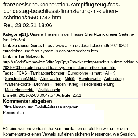
franzoesische-kooperation-kampfflugzeug-fcas-
bundestag-beschliesst-finanzierung-in-kleinen-
schritten/25509742.html
Re., 23.02.21 18:06
Kategorie[21]:
Unsere Themen in der Presse
Short-Link dieser Seite:
a-
fsa.de/d/3e4
Link zu dieser Seite:
https://www.a-fsa.de/de/articles/7536-20210203-
eurodrohne-und-fcas-system-in-den-startloechern.htm
Link im Tor-Netzwerk:
http://a6pdp5vmmw4zm5tifrc3qo2pyz7mvnk4zzimpesnckvzinubzmioddad.oni
20210203-eurodrohne-und-fcas-system-in-den-startloechern.htm
Tags:
#
FCAS
#
Tarnkappenbomber
#
Eurodrohne
#
smart
#
AI
#
KI
#
SchuleohneMilitär
#
Atomwaffen
#
Militär
#
Bundeswehr
#
Aufrüstung
#
Waffenexporte
#
Drohnen
#
Frieden
#
Krieg
#
Friedenserziehung
#
Menschenrechte
#
Zivilklauseln
Erstellt:
2021-02-03 09:47:57
Aufrufe:
2531
Kommentar abgeben
Für eine weitere vertrauliche Kommunikation empfehlen wir, unter dem
Kommentartext einen Verweis auf einen sicheren Messenger, wie Session,