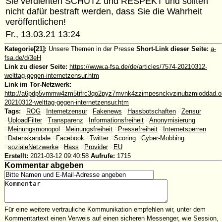
Sie verdienten SCHUTZ und RESPEKT und sollten
nicht dafür bestraft werden, dass Sie die Wahrheit
veröffentlichen!
Fr., 13.03.21 13:24
Kategorie[21]:
Unsere Themen in der Presse
Short-Link dieser Seite:
a-
fsa.de/d/3eH
Link zu dieser Seite:
https://www.a-fsa.de/de/articles/7574-20210312-
welttag-gegen-internetzensur.htm
Link im Tor-Netzwerk:
http://a6pdp5vmmw4zm5tifrc3qo2pyz7mvnk4zzimpesnckvzinubzmioddad.oni
20210312-welttag-gegen-internetzensur.htm
Tags:
#
ROG
#
Internetzensur
#
Fakenews
#
Hassbotschaften
#
Zensur
#
UploadFilter
#
Transparenz
#
Informationsfreiheit
#
Anonymisierung
#
Meinungsmonopol
#
Meinungsfreiheit
#
Pressefreiheit
#
Internetsperren
#
Datenskandale
#
Facebook
#
Twitter
#
Scoring
#
Cyber-Mobbing
#
sozialeNetzwerke
#
Hass
#
Provider
#
EU
Erstellt:
2021-03-12 09:40:58
Aufrufe:
1715
Kommentar abgeben
Für eine weitere vertrauliche Kommunikation empfehlen wir, unter dem
Kommentartext einen Verweis auf einen sicheren Messenger, wie Session,