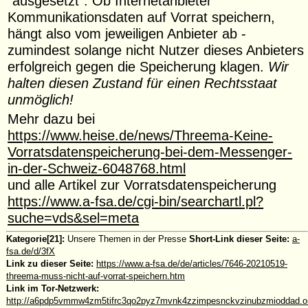
"ausgesetzt". Ob Internetanbieter
Kommunikationsdaten auf Vorrat speichern,
hängt also vom jeweiligen Anbieter ab -
zumindest solange nicht Nutzer dieses Anbieters
erfolgreich gegen die Speicherung klagen.
Wir
halten diesen Zustand für einen Rechtsstaat
unmöglich!
Mehr dazu bei
https://www.heise.de/news/Threema-Keine-
Vorratsdatenspeicherung-bei-dem-Messenger-
in-der-Schweiz-6048768.html
und alle Artikel zur Vorratsdatenspeicherung
https://www.a-fsa.de/cgi-bin/searchartl.pl?
suche=vds&sel=meta
Kategorie[21]:
Unsere Themen in der Presse
Short-Link dieser Seite:
a-
fsa.de/d/3fX
Link zu dieser Seite:
https://www.a-fsa.de/de/articles/7646-20210519-
threema-muss-nicht-auf-vorrat-speichern.htm
Link im Tor-Netzwerk:
http://a6pdp5vmmw4zm5tifrc3qo2pyz7mvnk4zzimpesnckvzinubzmioddad.oni