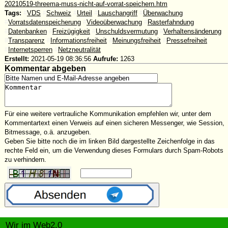
20210519-threema-muss-nicht-auf-vorrat-speichern.htm
Tags:
#
VDS
#
Schweiz
#
Urteil
#
Lauschangriff
#
Überwachung
#
Vorratsdatenspeicherung
#
Videoüberwachung
#
Rasterfahndung
#
Datenbanken
#
Freizügigkeit
#
Unschuldsvermutung
#
Verhaltensänderung
#
Transparenz
#
Informationsfreiheit
#
Meinungsfreiheit
#
Pressefreiheit
#
Internetsperren
#
Netzneutralität
Erstellt:
2021-05-19 08:36:56
Aufrufe:
1263
Kommentar abgeben
Für eine weitere vertrauliche Kommunikation empfehlen wir, unter dem
Kommentartext einen Verweis auf einen sicheren Messenger, wie Session,
Bitmessage, o.ä. anzugeben.
Geben Sie bitte noch die im linken Bild dargestellte Zeichenfolge in das
rechte Feld ein, um die Verwendung dieses Formulars durch Spam-Robots
zu verhindern.
Wir im Web2.0