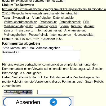
geplanter-zwangsfilter-schaltet-internet-ab.htm
Link im Tor-Netzwerk:
http://a6pdp5vmmw4zm5tifrc3qo2pyz7mvnk4zzimpesnckvzinubzmioddad.oni
20210702-geplanter-zwangsfilter-schaltet-internet-ab.htm
Tags:
#
Zwangsfilter
#
Altersfreigabe
#
Datenskandale
#
Verbraucherdatenschutz
#
Datenschutz
#
Datensicherheit
#
FSK
#
Mediendienstegesetz
#
Betriebssystem
#
Sperre
#
Internet
#
darknet
#
Zensur
#
Transparenz
#
Informationsfreiheit
#
Anonymisierung
#
Meinungsfreiheit
#
Pressefreiheit
#
Internetsperren
#
Netzneutralität
Erstellt:
2021-07-02 07:36:18
Aufrufe:
1055
Kommentar abgeben
Für eine weitere vertrauliche Kommunikation empfehlen wir, unter dem
Kommentartext einen Verweis auf einen sicheren Messenger, wie Session,
Bitmessage, o.ä. anzugeben.
Geben Sie bitte noch die im linken Bild dargestellte Zeichenfolge in das
rechte Feld ein, um die Verwendung dieses Formulars durch Spam-Robots
zu verhindern.