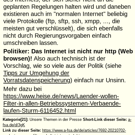
geplanten Regelungen halten wird und daneben
existieren auch im "normalen Internet" beliebig
viele Protokolle (ftp, sftp, ssh, xmpp, ..., die
meisten gut verschlüsselt), die sich ebenfalls
nicht durch Regierungsvorgaben einfach
umschreiben lassen.
Politiker: Das Internet ist nicht nur http (Web
browsen)!
Also auch technisch ist der
Vorschlag, wie so viele aus der Politik (siehe
Tipps zur Umgehung der
Vorratsdatenspeicherung
) einfach nur Unsinn.
Mehr dazu bei
https://www.heise.de/news/Laender-wollen-
Filter-in-allen-Betriebssystemen-Verbaende-
laufen-Sturm-6116452.html
Kategorie[21]:
Unsere Themen in der Presse
Short-Link dieser Seite:
a-
fsa.de/d/3gK
Link zu dieser Seite:
https://www.a-fsa.de/de/articles/7692-20210702-