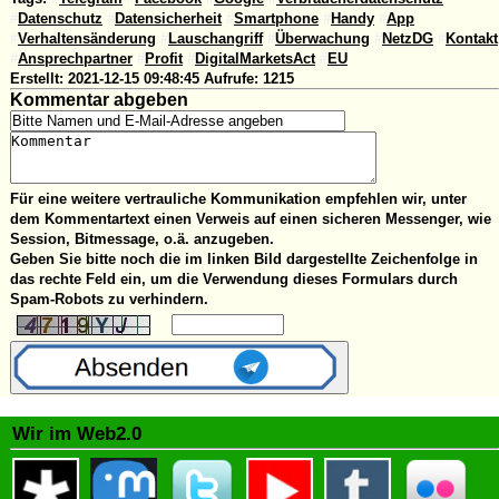
#
Datenschutz
#
Datensicherheit
#
Smartphone
#
Handy
#
App
#
Verhaltensänderung
#
Lauschangriff
#
Überwachung
#
NetzDG
#
Kontakt
#
Ansprechpartner
#
Profit
#
DigitalMarketsAct
#
EU
Erstellt:
2021-12-15 09:48:45
Aufrufe:
1215
Kommentar abgeben
Für eine weitere vertrauliche Kommunikation empfehlen wir, unter
dem Kommentartext einen Verweis auf einen sicheren Messenger, wie
Session, Bitmessage, o.ä. anzugeben.
Geben Sie bitte noch die im linken Bild dargestellte Zeichenfolge in
das rechte Feld ein, um die Verwendung dieses Formulars durch
Spam-Robots zu verhindern.
Wir im Web2.0