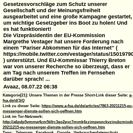
Gesetzesvorschläge zum Schutz unserer
Gesellschaft und der Meinungsfreiheit
ausgearbeitet und eine große Kampagne gestartet,
um wichtige Gesetzgeber ins Boot zu holen! Und
es hat funktioniert!
Die Vizepräsidentin der EU-Kommission
Margrethe Vestager hat unsere Forderung nach
einem "Pariser Abkommen für das Internet" (
https://mobile.twitter.com/vestager/status/150197
) unterstützt. Und EU-Kommissar Thierry Breton
war von unserer Recherche so überzeugt, dass er
am Tag nach unserem Treffen im Fernsehen
darüber sprach! ...
Avaaz, 08.07.22 06:38
Kategorie[21]:
Unsere Themen in der Presse
Short-Link dieser Seite:
a-
fsa.de/d/3jQ
Link zu dieser Seite:
https://www.a-fsa.de/de/articles/7863-20211215-eu-
messenger-dienste-sollen-sich-oeffnen.htm
Link im Tor-Netzwerk:
http://a6pdp5vmmw4zm5tifrc3qo2pyz7mvnk4zzimpesnckvzinubzmioddad
20211215-eu-messenger-dienste-sollen-sich-oeffnen.htm
Tags:
#
Telegram
#
Facebook
#
Google
#
Verbraucherdatenschutz