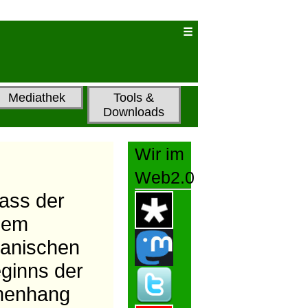
Mediathek
Tools &
Downloads
Wir im
Web2.0
dass der
dem
kanischen
ginns der
mmenhang