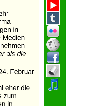
ehr
irma
gen in
e Medien
ernehmen
er als die
 24. Februar
hl eher die
s zum
n in