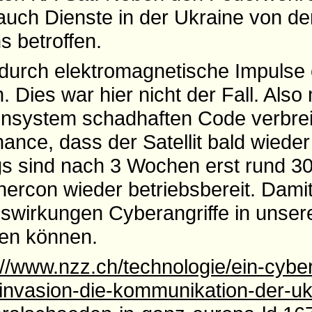
uch Dienste in der Ukraine von de
s betroffen.
 durch elektromagnetische Impulse 
. Dies war hier nicht der Fall. Als
tensystem schadhaften Code verbrei
ance, dass der Satellit bald wiede
ings sind nach 3 Wochen erst rund 3
rcon wieder betriebsbereit. Damit 
wirkungen Cyberangriffe in unser
en können.
://www.nzz.ch/technologie/ein-cyber
-invasion-die-kommunikation-der-uk