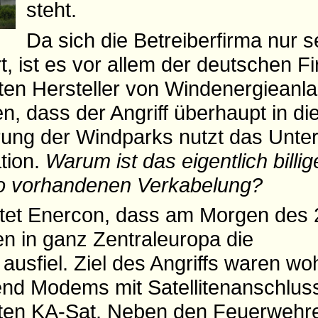
steht.
Da sich die Betreiberfirma nur s
, ist es vor allem der deutschen F
en Hersteller von Windenergieanla
n, dass der Angriff überhaupt in di
rung der Windparks nutzt das Unt
tion.
Warum ist das eigentlich billig
o vorhandenen Verkabelung?
chtet Enercon, dass am Morgen des
n in ganz Zentraleuropa die
ausfiel. Ziel des Angriffs waren wo
nd Modems mit Satellitenanschlus
iten KA-Sat. Neben den Feuerwehre