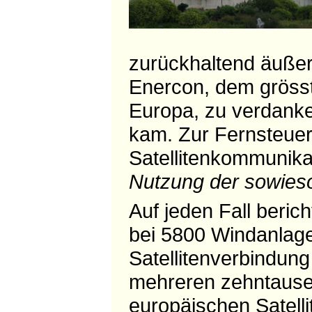
zurückhaltend äußert
Enercon, dem grösst
Europa, zu verdanke
kam. Zur Fernsteue
Satellitenkommunika
Nutzung der sowies
Auf jeden Fall beri
bei 5800 Windanlage
Satellitenverbindung 
mehreren zehntause
europäischen Satell