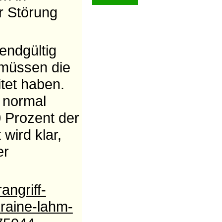
r Störung
endgültig
o müssen die
tet haben.
r normal
0 Prozent der
wird klar,
er
angriff-
raine-lahm-