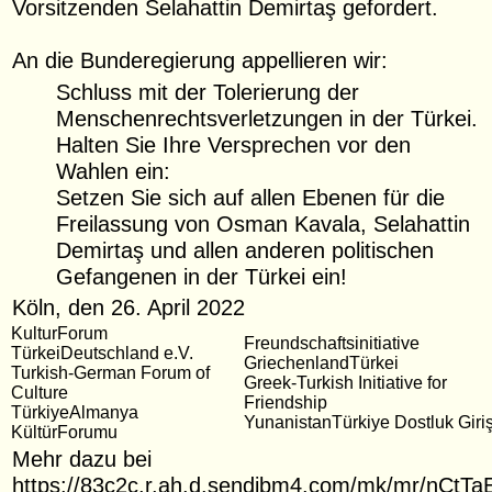
Vorsitzenden Selahattin Demirtaş gefordert.
An die Bunderegierung appellieren wir:
Schluss mit der Tolerierung der
Menschenrechtsverletzungen in der Türkei.
Halten Sie Ihre Versprechen vor den
Wahlen ein:
Setzen Sie sich auf allen Ebenen für die
Freilassung von Osman Kavala, Selahattin
Demirtaş und allen anderen politischen
Gefangenen in der Türkei ein!
Köln, den 26. April 2022
KulturForum
Freundschaftsinitiative
TürkeiDeutschland e.V.
GriechenlandTürkei
Turkish-German Forum of
Greek-Turkish Initiative for
Culture
Friendship
TürkiyeAlmanya
YunanistanTürkiye Dostluk Giri
KültürForumu
Mehr dazu bei
https://83c2c.r.ah.d.sendibm4.com/mk/mr/nCtT