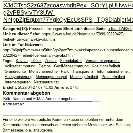
XJdCTsgS2z63ZzcoaswbdbPexi_SOrYLpUUvwH
g2vPBSyrvTY3UW-
NnIppZjrEguxn77YgkQyEcUsSPSj_TQ3Dlabjet
Kategorie[18]:
Pressemitteilungen
Short-Link dieser Seite:
a-fsa.de/d/3nb
Link zu dieser Seite:
https://www.a-fsa.de/de/articles/7999-20220427-
freiheit-fuer-osman-kavala.htm
Link im Tor-Netzwerk:
http://a6pdp5vmmw4zm5tifrc3qo2pyz7mvnk4zzimpesnckvzinubzmioddad.oni
20220427-freiheit-fuer-osman-kavala.htm
Tags:
#
Kavala
#
Türkei
#
Zensur
#
Skandalurteil
#
Versammlungsrecht
#
Volksabstimmung
#
Demos
#
GeziMitbestimmung
#
Koalitionsfreiheit
#
Grundrechte
#
Menschenrechte
#
Park
#
Transparenz
#
Informationsfreiheit
#
Anonymisierung
#
Meinungsmonopol
#
Meinungsfreiheit
#
Pressefreiheit
#
Internetsperren
#
Netzneutralität
Erstellt:
2022-04-27 07:41:03
Aufrufe:
1775
Kommentar abgeben
Für eine weitere vertrauliche Kommunikation empfehlen wir, unter dem
Kommentartext einen Verweis auf einen sicheren Messenger, wie Session,
Bitmessage, o.ä. anzugeben.