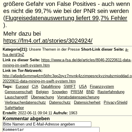
größere Gefahr von False Positives - auch wenn
es nicht die 99,7% wie bei der PNR sein werden
(
Flugreisedatenauswertung liefert 99,7% Fehler
).
Mehr dazu bei
https://fm4.orf.at/stories/3024924/
Kategorie[21]:
Unsere Themen in der Presse
Short-Link dieser Seite:
a-
fsa.de/d/3nZ
Link zu dieser Seite:
https://www.a-fsa.de/de/articles/8046-20220611-data-
mining-im-swift-system.htm
Link im Tor-Netzwerk:
http://a6pdp5vmmw4zm5tifrc3qo2pyz7mvnk4zzimpesnckvzinubzmioddad.oni
20220611-data-mining-im-swift-system.htm
Tags:
#
Europol
#
CIA
#
DataMining
#
SWIFT
#
USA
#
Finanzsystem
#
Genossenschaft
#
Belgien
#
Snowden
#
PRISM
#
BND
#
Rasterfahndung
#
Lauschangriff
#
Überwachung
#
Vorratsdatenspeicherung
#
Verbraucherdatenschutz
#
Datenschutz
#
Datensicherheit
#
PrivacyShield
#
SafeHarbor
Erstellt:
2022-06-11 09:04:11
Aufrufe:
1963
Kommentar abgeben