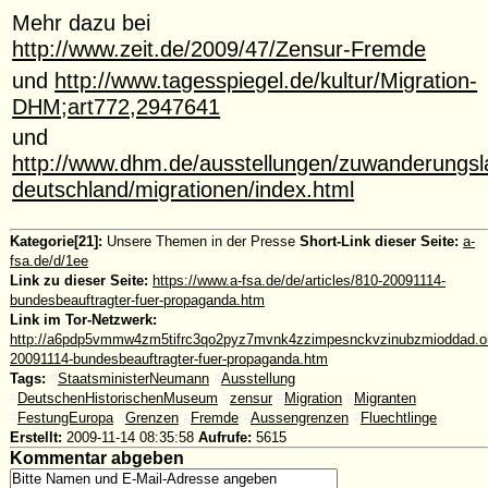
Mehr dazu bei
http://www.zeit.de/2009/47/Zensur-Fremde
und
http://www.tagesspiegel.de/kultur/Migration-
DHM;art772,2947641
und
http://www.dhm.de/ausstellungen/zuwanderungsl
deutschland/migrationen/index.html
Kategorie[21]:
Unsere Themen in der Presse
Short-Link dieser Seite:
a-
fsa.de/d/1ee
Link zu dieser Seite:
https://www.a-fsa.de/de/articles/810-20091114-
bundesbeauftragter-fuer-propaganda.htm
Link im Tor-Netzwerk:
http://a6pdp5vmmw4zm5tifrc3qo2pyz7mvnk4zzimpesnckvzinubzmioddad.onio
20091114-bundesbeauftragter-fuer-propaganda.htm
Tags:
#
StaatsministerNeumann
#
Ausstellung
#
DeutschenHistorischenMuseum
#
zensur
#
Migration
#
Migranten
#
FestungEuropa
#
Grenzen
#
Fremde
#
Aussengrenzen
#
Fluechtlinge
Erstellt:
2009-11-14 08:35:58
Aufrufe:
5615
Kommentar abgeben